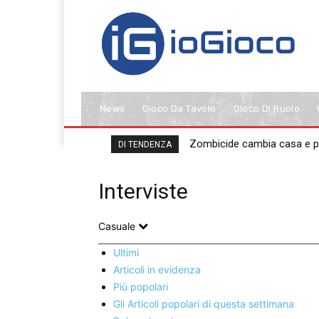
News
Gioco Da Tavolo
Gioco Di Ruolo
Zombicide cambia casa e 
DI TENDENZA
Interviste
Casuale
Ultimi
Articoli in evidenza
Più popolari
Gli Articoli popolari di questa settimana