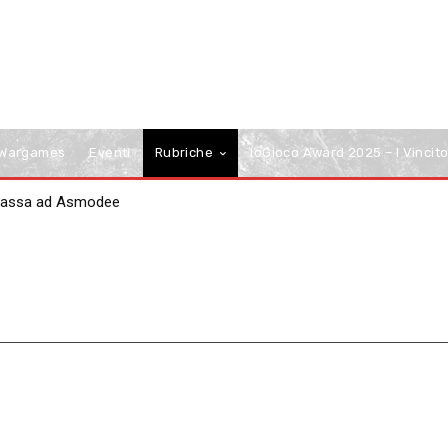
Wargames
Eventi
Rubriche
IoGioco Award 2025 – I Vincito
passa ad Asmodee