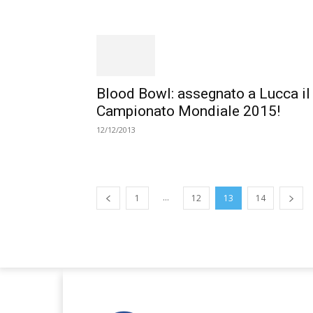
Blood Bowl: assegnato a Lucca il
Campionato Mondiale 2015!
12/12/2013
...
1
12
13
14