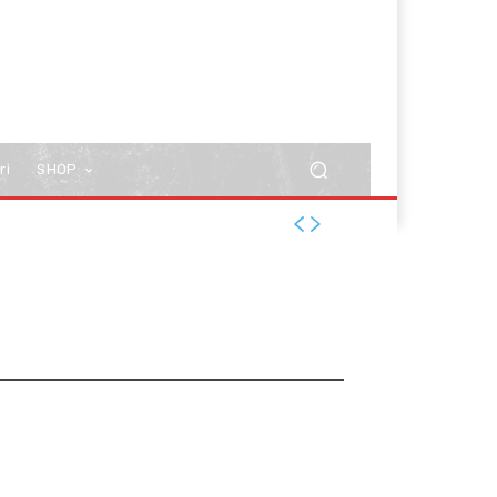
ri
SHOP