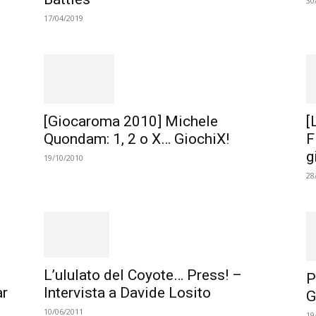
30
17/04/2019
[Giocaroma 2010] Michele
[
Quondam: 1, 2 o X… GiochiX!
F
g
19/10/2010
28
L’ululato del Coyote… Press! –
P
ar
Intervista a Davide Losito
G
10/06/2011
19