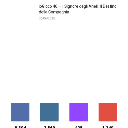
ioGioco 40 – Il Signore degli Anelli: Il Destino
della Compagnia
30/06/2025
9,304
2,560
425
1,240