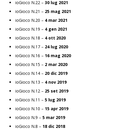
ioGioco N.22 –
30 lug 2021
ioGioco N.21 –
25 mag 2021
ioGioco N.20 –
4 mar 2021
ioGioco N.19 –
4 gen 2021
ioGioco N.18 –
4 ott 2020
ioGioco N.17 –
24 lug 2020
ioGioco N.16 –
16 mag 2020
ioGioco N.15 –
2 mar 2020
ioGioco N.14 –
20 dic 2019
ioGioco N.13 –
4 nov 2019
ioGioco N.12 –
25 set 2019
ioGioco N.11 –
5 lug 2019
ioGioco N.10 –
15 apr 2019
ioGioco N.9 –
5 mar 2019
ioGioco N.8 –
18 dic 2018