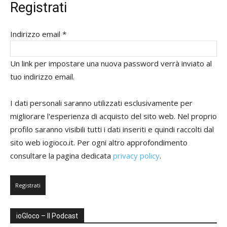
Registrati
Indirizzo email
*
Richiesto
Un link per impostare una nuova password verrà inviato al
tuo indirizzo email.
I dati personali saranno utilizzati esclusivamente per
migliorare l'esperienza di acquisto del sito web. Nel proprio
profilo saranno visibili tutti i dati inseriti e quindi raccolti dal
sito web iogioco.it. Per ogni altro approfondimento
consultare la pagina dedicata
privacy policy
.
Registrati
ioGIoco – Il Podcast