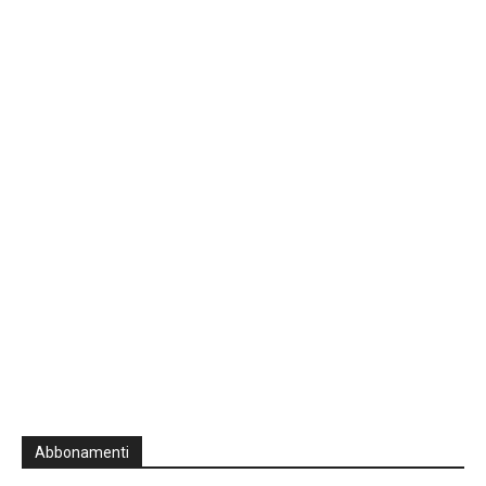
Abbonamenti