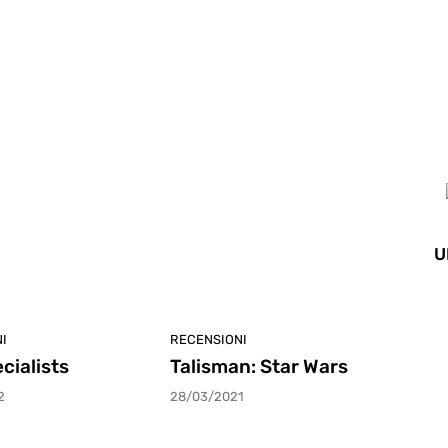
terviste
U
I
RECENSIONI
cialists
Talisman: Star Wars
2
28/03/2021