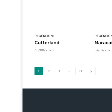
RECENSIONI
RECENSION
Cutterland
Maraca
30/08/2020
07/07/202
...
1
2
3
33