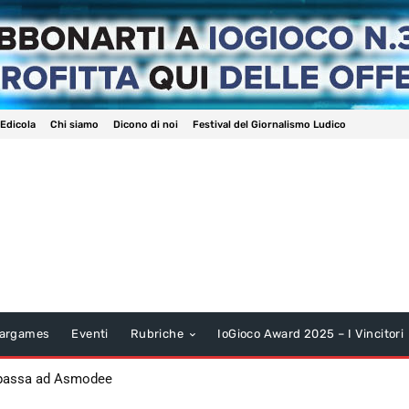
 Edicola
Chi siamo
Dicono di noi
Festival del Giornalismo Ludico
argames
Eventi
Rubriche
IoGioco Award 2025 – I Vincitori
 passa ad Asmodee