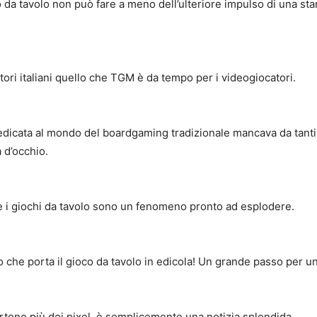
o da tavolo non può fare a meno dell’ulteriore impulso di una st
ori italiani quello che TGM è da tempo per i videogiocatori.
dedicata al mondo del boardgaming tradizionale mancava da tanti (
a d’occhio.
he i giochi da tavolo sono un fenomeno pronto ad esplodere.
o che porta il gioco da tavolo in edicola! Un grande passo per u
rtone più dei pixel, è semplicemente una notizia splendida.