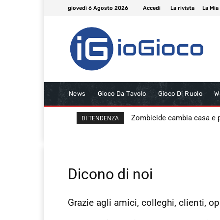
giovedì 6 Agosto 2026
Accedi
La rivista
La Mia
News
Gioco Da Tavolo
Gioco Di Ruolo
W
Zombicide cambia casa e
DI TENDENZA
Dicono di noi
Grazie agli amici, colleghi, clienti, 