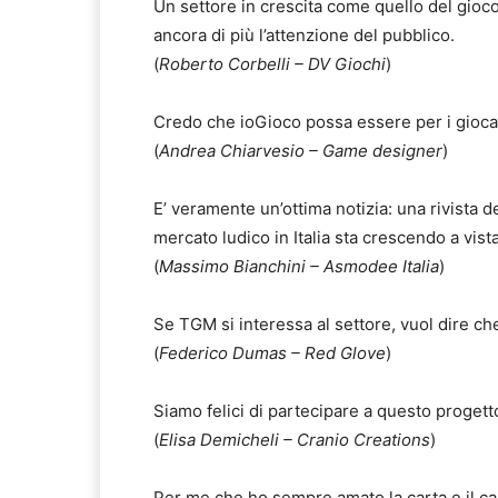
Un settore in crescita come quello del gioc
ancora di più l’attenzione del pubblico.
(
Roberto Corbelli – DV Giochi
)
Credo che ioGioco possa essere per i giocat
(
Andrea Chiarvesio – Game designer
)
E’ veramente un’ottima notizia: una rivista 
mercato ludico in Italia sta crescendo a vist
(
Massimo Bianchini – Asmodee Italia
)
Se TGM si interessa al settore, vuol dire c
(
Federico Dumas – Red Glove
)
Siamo felici di partecipare a questo progett
(
Elisa Demicheli – Cranio Creations
)
Per me che ho sempre amato la carta e il ca