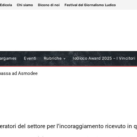
 Edicola
Chi siamo
Dicono di noi
Festival del Giornalismo Ludico
argames
Eventi
Rubriche
IoGioco Award 2025 – I Vincitori
 passa ad Asmodee
operatori del settore per l’incoraggiamento ricevuto in 