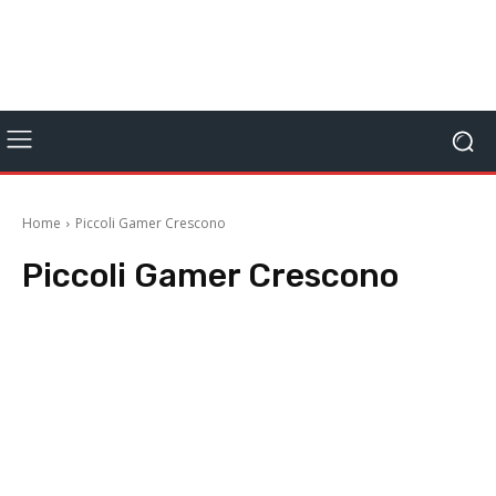
Home
Piccoli Gamer Crescono
Piccoli Gamer Crescono
Anteprime
Editoriale
Focus On
Giocomics
Interviste