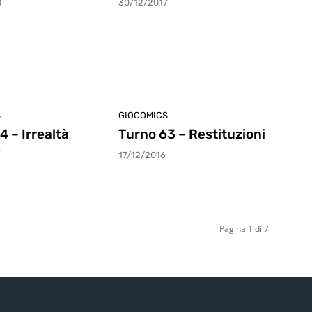
8
30/12/2017
S
GIOCOMICS
4 – Irrealtà
Turno 63 – Restituzioni
e
17/12/2016
Pagina 1 di 7