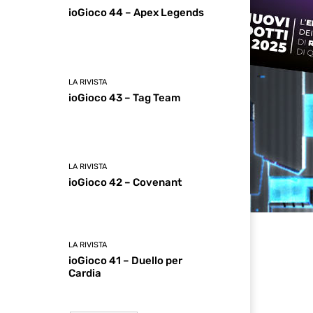
ioGioco 44 – Apex Legends
LA RIVISTA
ioGioco 43 – Tag Team
LA RIVISTA
ioGioco 42 – Covenant
LA RIVISTA
ioGioco 41 – Duello per
Cardia