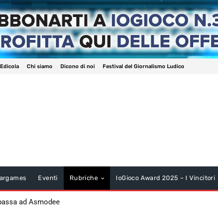
 Edicola
Chi siamo
Dicono di noi
Festival del Giornalismo Ludico
argames
Eventi
Rubriche
IoGioco Award 2025 – I Vincitori
 passa ad Asmodee