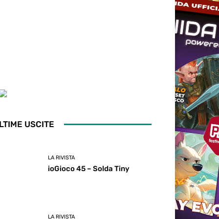
LTIME USCITE
LA RIVISTA
ioGioco 45 – Solda Tiny
LA RIVISTA