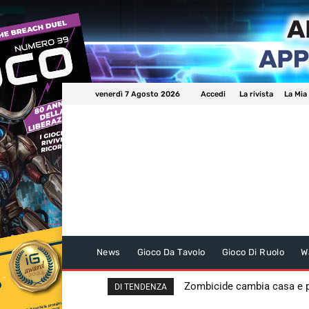
venerdì 7 Agosto 2026
Accedi
La rivista
La Mia
News
Gioco Da Tavolo
Gioco Di Ruolo
W
Zombicide cambia casa e
DI TENDENZA