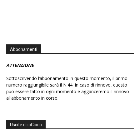
Abbonamenti
ATTENZIONE
Sottoscrivendo l’abbonamento in questo momento, il primo
numero raggiungibile sarà il N.44. In caso di rinnovo, questo
può essere fatto in ogni momento e agganceremo il rinnovo
all’abbonamento in corso.
Uscite di ioGioco