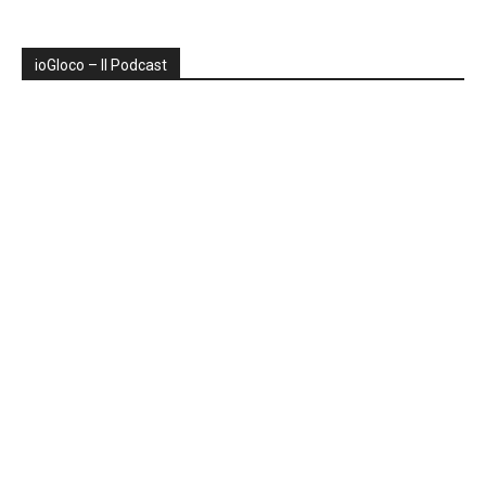
ioGIoco – Il Podcast
Audio
Player