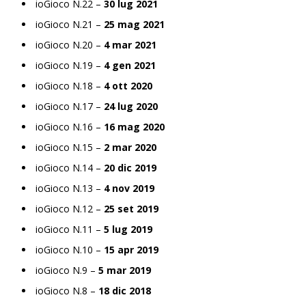
ioGioco N.22 –
30 lug 2021
ioGioco N.21 –
25 mag 2021
ioGioco N.20 –
4 mar 2021
ioGioco N.19 –
4 gen 2021
ioGioco N.18 –
4 ott 2020
ioGioco N.17 –
24 lug 2020
ioGioco N.16 –
16 mag 2020
ioGioco N.15 –
2 mar 2020
ioGioco N.14 –
20 dic 2019
ioGioco N.13 –
4 nov 2019
ioGioco N.12 –
25 set 2019
ioGioco N.11 –
5 lug 2019
ioGioco N.10 –
15 apr 2019
ioGioco N.9 –
5 mar 2019
ioGioco N.8 –
18 dic 2018