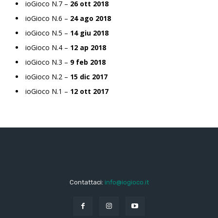
ioGioco N.7 –
26 ott 2018
ioGioco N.6 –
24 ago 2018
ioGioco N.5 –
14 giu 2018
ioGioco N.4 –
12 ap 2018
ioGioco N.3 –
9 feb 2018
ioGioco N.2 –
15 dic 2017
ioGioco N.1 –
12 ott 2017
Contattaci:
info@iogioco.it