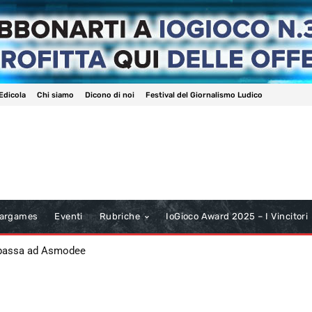
Edicola
Chi siamo
Dicono di noi
Festival del Giornalismo Ludico
argames
Eventi
Rubriche
IoGioco Award 2025 – I Vincitori
 passa ad Asmodee