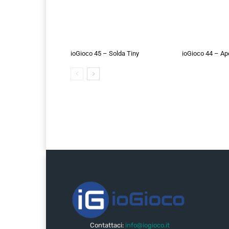
ioGioco 45 – Solda Tiny
ioGioco 44 – A
Contattaci:
info@iogioco.it