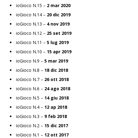
ioGioco N.15 –
2 mar 2020
ioGioco N.14 –
20 dic 2019
ioGioco N.13 –
4 nov 2019
ioGioco N.12 –
25 set 2019
ioGioco N.11 –
5 lug 2019
ioGioco N.10 –
15 apr 2019
ioGioco N.9 –
5 mar 2019
ioGioco N.8 –
18 dic 2018
ioGioco N.7 –
26 ott 2018
ioGioco N.6 –
24 ago 2018
ioGioco N.5 –
14 giu 2018
ioGioco N.4 –
12 ap 2018
ioGioco N.3 –
9 feb 2018
ioGioco N.2 –
15 dic 2017
ioGioco N.1 –
12 ott 2017