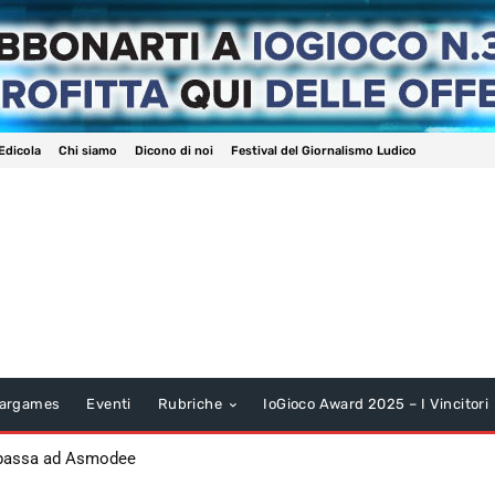
Edicola
Chi siamo
Dicono di noi
Festival del Giornalismo Ludico
argames
Eventi
Rubriche
IoGioco Award 2025 – I Vincitori
 passa ad Asmodee