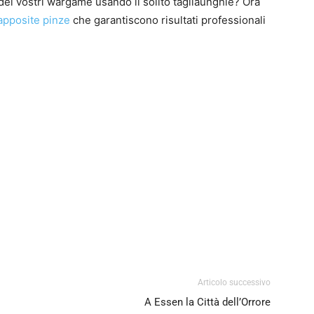
 dei vostri wargame usando il solito tagliaunghie? Ora
apposite pinze
che garantiscono risultati professionali
0
4
Articolo successivo
A Essen la Città dell’Orrore