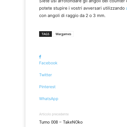
Siete usi arrotondare gli angoli dei counter
potete stupire i vostri avversari utilizzando
con angoli di raggio da 2 o 3 mm.
TAGS
Wargames
Facebook
Twitter
Pinterest
WhatsApp
Articolo precedente
Turno 008 – TakeNOko