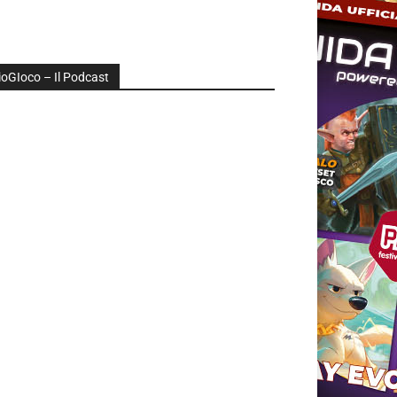
ioGIoco – Il Podcast
udio
layer