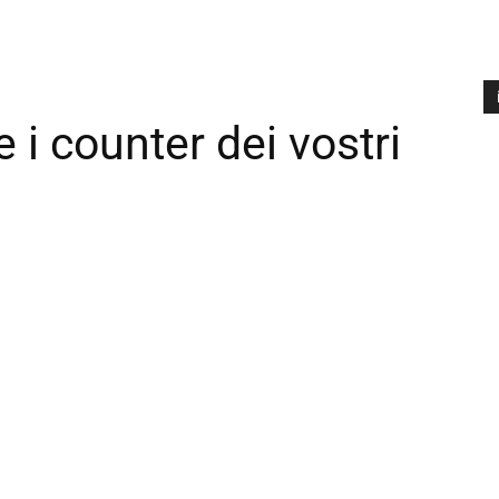
 i counter dei vostri
A
P