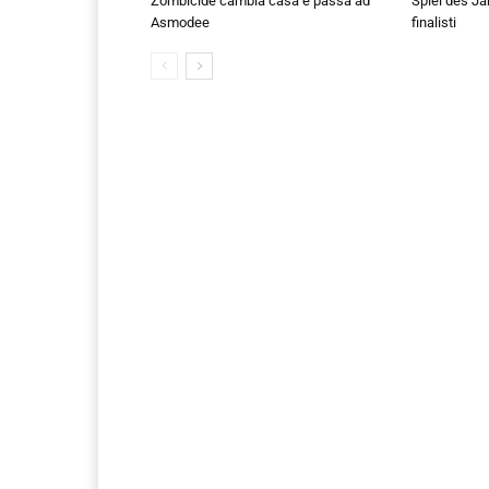
Zombicide cambia casa e passa ad
Spiel des Ja
Asmodee
finalisti