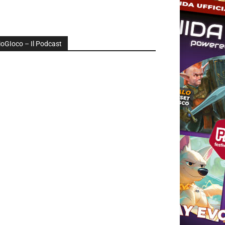
ioGIoco – Il Podcast
udio
layer