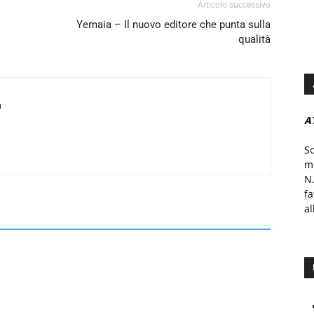
Articolo successivo
Yemaia – Il nuovo editore che punta sulla
qualità
a
A
S
mo
N.
f
al