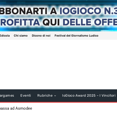
Edicola
Chi siamo
Dicono di noi
Festival del Giornalismo Ludico
argames
Eventi
Rubriche
IoGioco Award 2025 – I Vincitori
 passa ad Asmodee