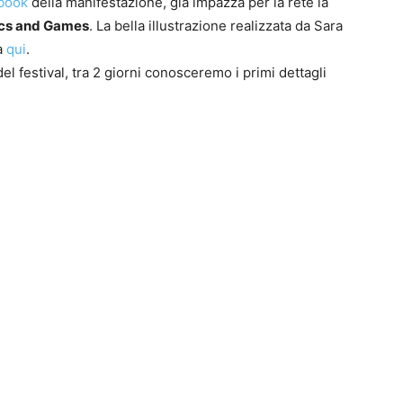
ebook
della manifestazione, già impazza per la rete la
cs and Games
. La bella illustrazione realizzata da Sara
a
qui
.
el festival, tra 2 giorni conosceremo i primi dettagli
0
4