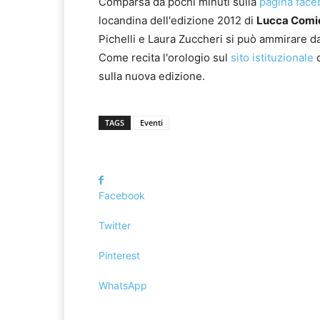
Comparsa da pochi minuti sulla
pagina fac
locandina dell'edizione 2012 di
Lucca Comi
Pichelli e Laura Zuccheri si può ammirare d
Come recita l'orologio sul
sito istituzionale
d
sulla nuova edizione.
TAGS
Eventi
Facebook
Twitter
Pinterest
WhatsApp