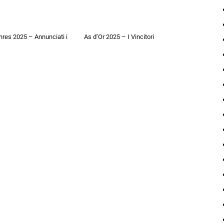
hres 2025 – Annunciati i
As d’Or 2025 – I Vincitori