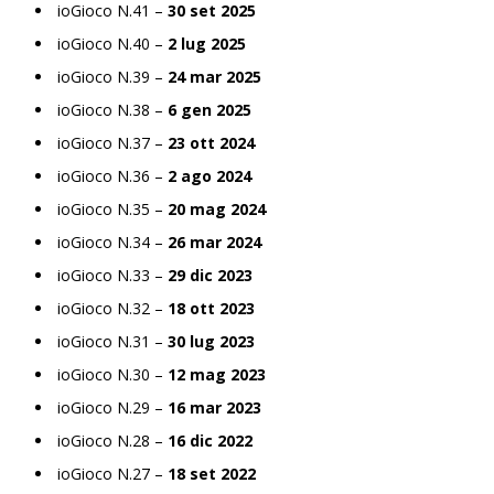
ioGioco N.41 –
30 set 2025
ioGioco N.40 –
2 lug 2025
ioGioco N.39 –
24 mar 2025
ioGioco N.38 –
6 gen 2025
ioGioco N.37 –
23 ott 2024
ioGioco N.36 –
2 ago 2024
ioGioco N.35 –
20 mag 2024
ioGioco N.34 –
26 mar 2024
ioGioco N.33 –
29 dic 2023
ioGioco N.32 –
18 ott 2023
ioGioco N.31 –
30 lug 2023
ioGioco N.30 –
12 mag 2023
ioGioco N.29 –
16 mar 2023
ioGioco N.28 –
16 dic 2022
ioGioco N.27 –
18 set 2022