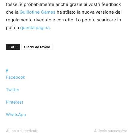
fosse, è probabilmente anche grazie ai vostri feedback
che la
Guillotine Games
ha stilato la nuova versione del
regolamento riveduto e corretto. Lo potete scaricare in
pdf da
questa pagina
.
TAGS
Giochi da tavolo
Facebook
Twitter
Pinterest
WhatsApp
Articolo precedente
Articolo successivo