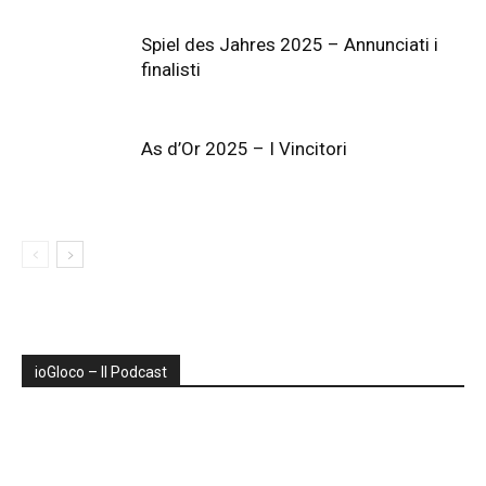
Spiel des Jahres 2025 – Annunciati i
finalisti
As d’Or 2025 – I Vincitori
ioGIoco – Il Podcast
Audio
Player