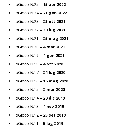
ioGioco N.25 –
15 apr 2022
ioGioco N.24 –
21 gen 2022
ioGioco N.23 –
23 ott 2021
ioGioco N.22 –
30 lug 2021
ioGioco N.21 –
25 mag 2021
ioGioco N.20 –
4 mar 2021
ioGioco N.19 –
4 gen 2021
ioGioco N.18 –
4 ott 2020
ioGioco N.17 –
24 lug 2020
ioGioco N.16 –
16 mag 2020
ioGioco N.15 –
2 mar 2020
ioGioco N.14 –
20 dic 2019
ioGioco N.13 –
4 nov 2019
ioGioco N.12 –
25 set 2019
ioGioco N.11 –
5 lug 2019