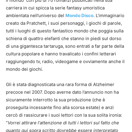
il mondo con più di 70 romanzi pubblicati nella sua
carriera in cui spicca la serie fantasy umoristica
ambientata nell’universo del
Mondo Disco
. L’immaginario
creato da Pratchett, i suoi personaggi, i giochi di parole,
tutti i luoghi di questo fantastico mondo che poggia sulla
schiena di quattro elefanti che stanno in piedi sul dorso
di una gigantesca tartaruga, sono entrati a far parte della
cultura popolare e hanno travalicato i confini letterari
raggiungendo tv, radio, videogame e ovviamente anche il
mondo dei giochi.
Gli è stata diagnosticata una rara forma di Alzheimer
precoce nel 2007. Dopo averne dato l’annuncio non ha
sicuramente interrotto la sua produzione (che è
proseguita incessante fino alla scorsa estate) e anzi
cercò di rassicurare i suoi lettori con la sua solita ironia:
“
Vorrei attirare l'attenzione di tutti i lettori sul fatto che
quanto qui sopra scritto dovrebbe essere interpretato