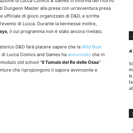
zazione di Lucca Comics & Games ci informa del ritorno
à di Dungeon Master alla prese con un'avventura presa
ete ufficiale di gioco organizzato di D&D, e scritta
l'evento di Lucca. Durante la kermesse inoltre,
ays
, il cui programma non è stato ancora rivelato.
lo storico D&D farà piacere sapere che la
Wild Boar
A
 e di Lucca Comics and Games ha
annunciato
che in
l modulo old school "
Il Tumulo del Re delle Ossa
"
S
mo
enture che ripropongono il sapore avvincente e
N.
f
al