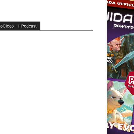
ioGIoco – Il Podcast
udio
layer