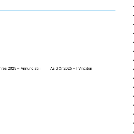
hres 2025 – Annunciati i
As d’Or 2025 – I Vincitori