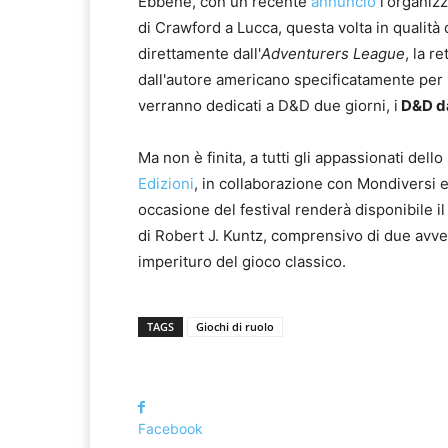
Ebbene, con un recente
annuncio
l'organiz
di Crawford a Lucca, questa volta in qualit
direttamente dall'
Adventurers League
, la r
dall'autore americano specificatamente per 
verranno dedicati a D&D due giorni, i
D&D d
Ma non è finita, a tutti gli appassionati del
Edizioni
, in collaborazione con Mondiversi
occasione del festival renderà disponibile i
di Robert J. Kuntz, comprensivo di due avv
imperituro del gioco classico.
TAGS
Giochi di ruolo
Facebook