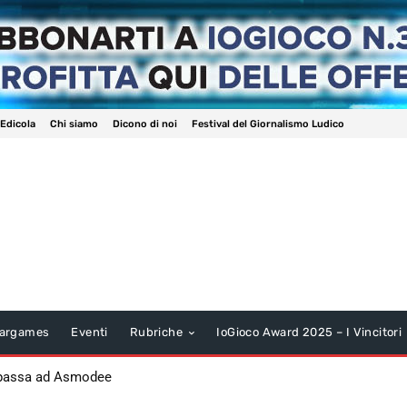
 Edicola
Chi siamo
Dicono di noi
Festival del Giornalismo Ludico
argames
Eventi
Rubriche
IoGioco Award 2025 – I Vincitori
 passa ad Asmodee