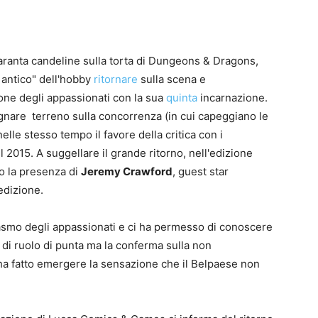
aranta candeline sulla torta di Dungeons & Dragons,
 antico" dell'hobby
ritornare
sulla scena e
ne degli appassionati con la sua
quinta
incarnazione.
0
4
gnare terreno sulla concorrenza (in cui capeggiano le
lle stesso tempo il favore della critica con i
l 2015. A suggellare il grande ritorno, nell'edizione
o la presenza di
Jeremy Crawford
, guest star
edizione.
asmo degli appassionati e ci ha permesso di conoscere
o di ruolo di punta ma la conferma sulla non
 ha fatto emergere la sensazione che il Belpaese non