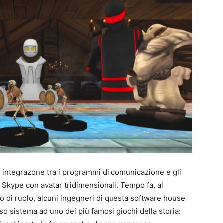
I
a
g
I
a
u
1
P
G
S
J
S
P
t
B
F
t
 integrazone tra i programmi di comunicazione e gli
p
n
S
e
e
T
e Skype con avatar tridimensionali. Tempo fa, al
E
o di ruolo, alcuni ingegneri di questa software house
o sistema ad uno dei più famosi giochi della storia: