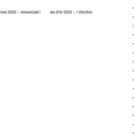
hres 2025 – Annunciati i
As d’Or 2025 – I Vincitori