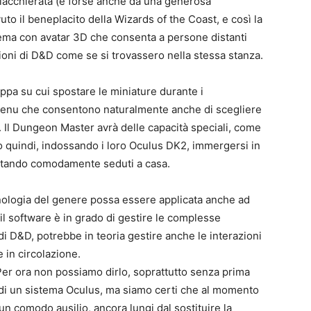
chiacchierata (e forse anche da una generosa
to il beneplacito della Wizards of the Coast, e così la
tema con avatar 3D che consenta a persone distanti
ioni di D&D come se si trovassero nella stessa stanza.
0
4
ppa su cui spostare le miniature durante i
 menu che consentono naturalmente anche di scegliere
o. Il Dungeon Master avrà delle capacità speciali, come
nno quindi, indossando i loro Oculus DK2, immergersi in
o stando comodamente seduti a casa.
ologia del genere possa essere applicata anche ad
e il software è in grado di gestire le complesse
 di D&D, potrebbe in teoria gestire anche le interazioni
 in circolazione.
 Per ora non possiamo dirlo, soprattutto senza prima
 di un sistema Oculus, ma siamo certi che al momento
n comodo ausilio, ancora lungi dal sostituire la