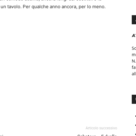
d un tavolo. Per qualche anno ancora, per lo meno.
A
S
mo
N.
f
al
Articolo successivo