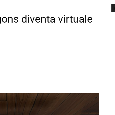
ns diventa virtuale
A
P