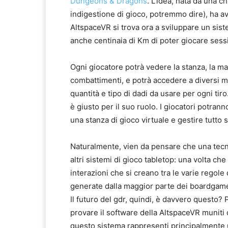
Dungeons & Dragons
. L'idea, nata da una 
indigestione di gioco, potremmo dire), ha avu
AltspaceVR si trova ora a sviluppare un sis
anche centinaia di Km di poter giocare sess
Ogni giocatore potrà vedere la stanza, la ma
combattimenti, e potrà accedere a diversi
quantità e tipo di dadi da usare per ogni tir
è giusto per il suo ruolo. I giocatori potra
una stanza di gioco virtuale e gestire tutt
Naturalmente, vien da pensare che una tecn
altri sistemi di gioco tabletop: una volta ch
interazioni che si creano tra le varie regole
generate dalla maggior parte dei boardgame
Il futuro del gdr, quindi, è davvero questo?
provare il software della AltspaceVR muniti
questo sistema rappresenti principalmente u