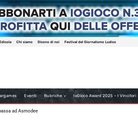
Edicola
Chi siamo
Dicono di noi
Festival del Giornalismo Ludico
argames
Eventi
Rubriche
IoGioco Award 2025 – I Vincitori
 passa ad Asmodee