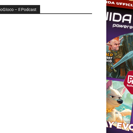
ioGIoco – Il Podcast
udio
layer