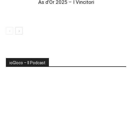
As d’Or 2025 – I Vincitori
ioGIoco – Il Podcast
Audio
Player