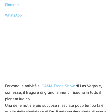
Pinterest
WhatsApp
Fervono le attività al
GAMA Trade Show
di Las Vegas e,
con esse, il fragore di grandi annunci risuona in tutto il
pianeta ludico.
Una delle notizie più succose rilasciate poco tempo fa è
quella della riedizione di
Ra
, il celeberrimo titolo di aste e