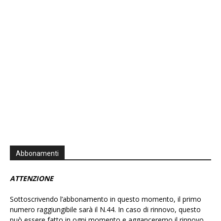
List
Podcast
Information
Abbonamenti
ATTENZIONE
Sottoscrivendo l’abbonamento in questo momento, il primo
numero raggiungibile sarà il N.44. In caso di rinnovo, questo
può essere fatto in ogni momento e agganceremo il rinnovo