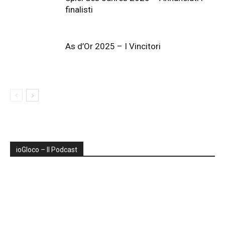
finalisti
As d’Or 2025 – I Vincitori
ioGIoco – Il Podcast
Audio
Player