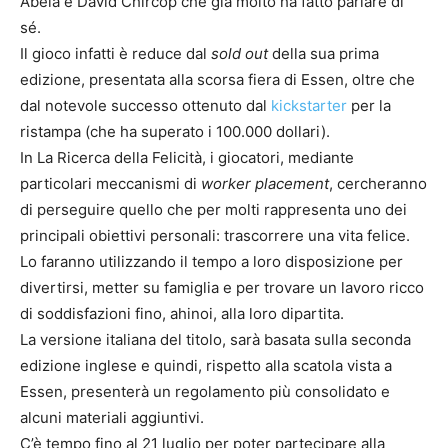
Abela e David Chircop che già molto ha fatto parlare di
sé.
Il gioco infatti è reduce dal
sold out
della sua prima
edizione, presentata alla scorsa fiera di Essen, oltre che
dal notevole successo ottenuto dal
kickstarter
per la
ristampa (che ha superato i 100.000 dollari).
In La Ricerca della Felicità, i giocatori, mediante
particolari meccanismi di
worker placement
, cercheranno
di perseguire quello che per molti rappresenta uno dei
principali obiettivi personali: trascorrere una vita felice.
Lo faranno utilizzando il tempo a loro disposizione per
divertirsi, metter su famiglia e per trovare un lavoro ricco
di soddisfazioni fino, ahinoi, alla loro dipartita.
La versione italiana del titolo, sarà basata sulla seconda
edizione inglese e quindi, rispetto alla scatola vista a
Essen, presenterà un regolamento più consolidato e
alcuni materiali aggiuntivi.
C’è tempo fino al 21 luglio per poter partecipare alla