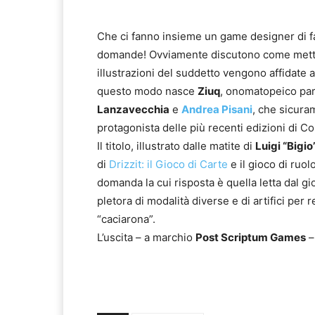
Che ci fanno insieme un game designer di f
domande! Ovviamente discutono come metter
illustrazioni del suddetto vengono affidate a
questo modo nasce
Ziuq
, onomatopeico par
Lanzavecchia
e
Andrea Pisani
, che sicur
protagonista delle più recenti edizioni di C
Il titolo, illustrato dalle matite di
Luigi “Bigi
di
Drizzit: il Gioco di Carte
e il gioco di ruol
domanda la cui risposta è quella letta dal gio
pletora di modalità diverse e di artifici per
“caciarona”.
L’uscita – a marchio
Post Scriptum Games
–