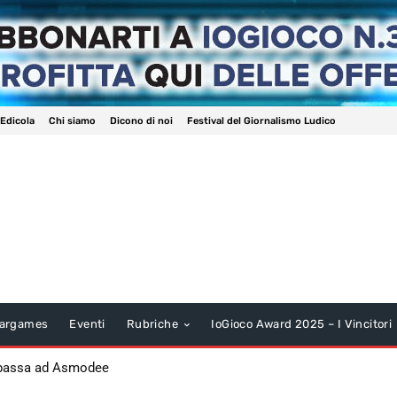
 Edicola
Chi siamo
Dicono di noi
Festival del Giornalismo Ludico
argames
Eventi
Rubriche
IoGioco Award 2025 – I Vincitori
 passa ad Asmodee