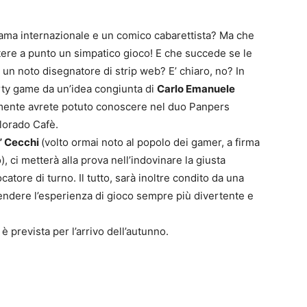
ama internazionale e un comico cabarettista? Ma che
e a punto un simpatico gioco! E che succede se le
 un noto disegnatore di strip web? E’ chiaro, no? In
ty game da un’idea congiunta di
Carlo Emanuele
0
amente avrete potuto conoscere nel duo Panpers
4
olorado Cafè.
o” Cecchi
(volto ormai noto al popolo dei gamer, a firma
o), ci metterà alla prova nell’indovinare la giusta
catore di turno. Il tutto, sarà inoltre condito da una
 rendere l’esperienza di gioco sempre più divertente e
 è prevista per l’arrivo dell’autunno.