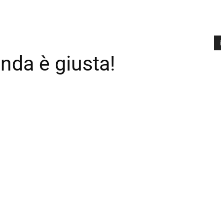
nda è giusta!
A
P