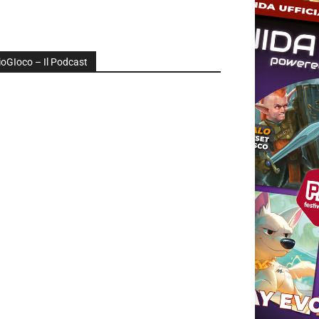
ioGIoco – Il Podcast
udio
layer