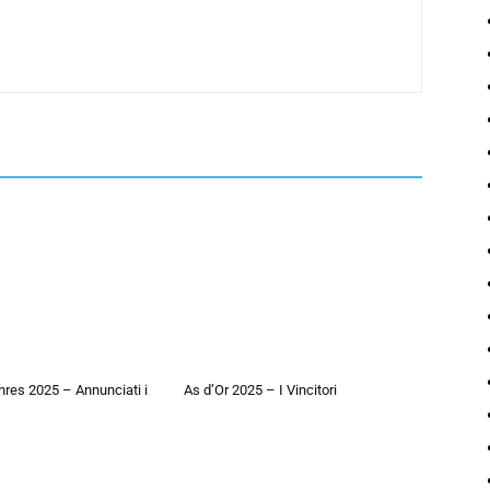
hres 2025 – Annunciati i
As d’Or 2025 – I Vincitori