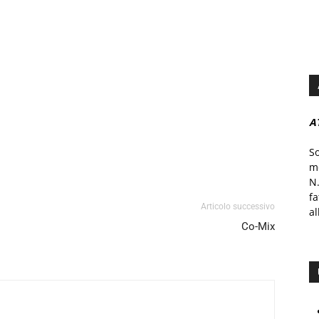
A
S
mo
N.
f
Articolo successivo
al
Co-Mix