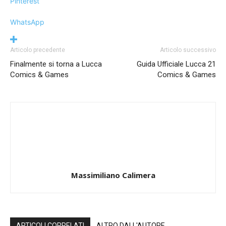
Pinterest
WhatsApp
Articolo precedente
Articolo successivo
Finalmente si torna a Lucca
Guida Ufficiale Lucca 21
Comics & Games
Comics & Games
Massimiliano Calimera
ARTICOLI CORRELATI
ALTRO DALL'AUTORE