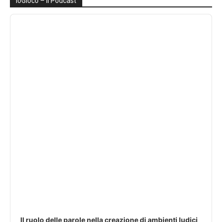
ioGIoco – Il Podcast
Audio
Player
Il ruolo delle parole nella creazione di ambienti ludici