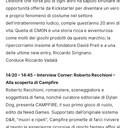
L’editore che forse più di ogni altro ha saputo sfruttare le
opportunità offerte da Kickstarter per diventare un vero
e proprio fenomeno di costume nel settore
dell’intrattenimento ludico, compie quest’anno 20 anni di
vita. Quella di CMON è una storia ricca e avventurosa
come molti dei giochi prodotti da questo marchio; la
ripercorriamo insieme al fondatore David Preti e a una
delle ultime new entry, Riccardo Sirignano.
Conduce Riccardo Vadalà
14:20 – 14:45 – Interview Corner: Roberto Recchioni –
Alla scoperta di Campfire
Roberto Recchioni, romanziere, sceneggiatore e
soggettista di fama, nonché curatore editoriale di Dylan
Dog, presenta CAMPFIRE, il suo primo gioco di ruolo,
edito da Need Games. Supportato dall’originale sistema
D&R, “muori e ripeti”, Campfire promette di farci rivivere
al tavolo le esperienze ricorsive di giochi fantasy affini al