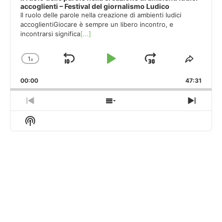
accoglienti – Festival del giornalismo Ludico
Il ruolo delle parole nella creazione di ambienti ludici
accoglientiGiocare è sempre un libero incontro, e
incontrarsi significa
[...]
1
x
Skip
Play
Jump
Change
Share
Playback
This
Backward
Pause
Forward
00:00
Rate
47:31
Episod
Previous
Show
Next
Episode
Episodes
Episo
Show
List
Podcast
Information