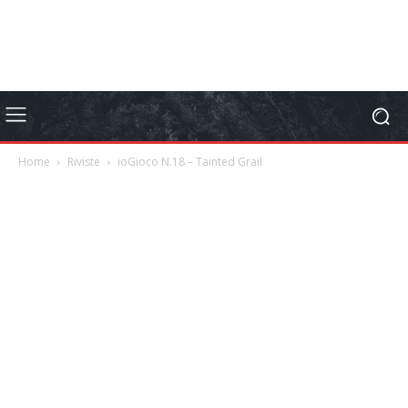
Home
Riviste
ioGioco N.18 – Tainted Grail