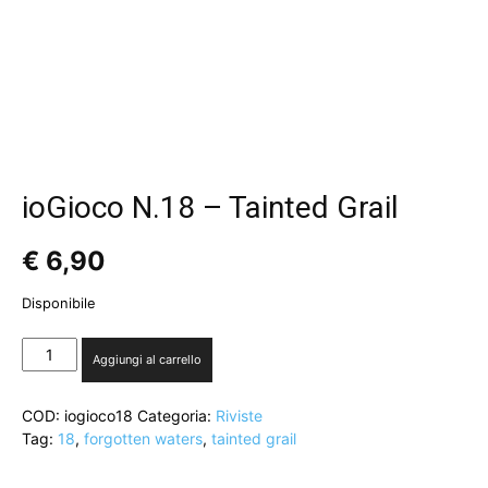
ioGioco N.18 – Tainted Grail
€
6,90
Disponibile
ioGioco
Aggiungi al carrello
N.18
-
COD:
iogioco18
Categoria:
Riviste
Tainted
Tag:
18
,
forgotten waters
,
tainted grail
Grail
quantità