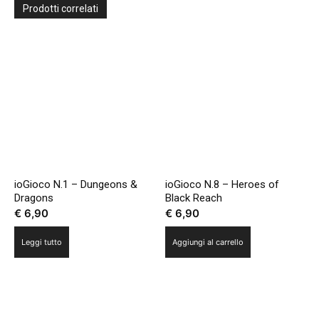
Prodotti correlati
ioGioco N.1 – Dungeons &
ioGioco N.8 – Heroes of
Dragons
Black Reach
€
6,90
€
6,90
Leggi tutto
Aggiungi al carrello