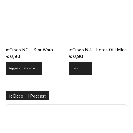
ioGioco N.2 – Star Wars
ioGioco N.4 – Lords Of Hellas
€
6,90
€
6,90
Aggiungi al carrello
Leggi tutto
ioGIoco – Il Podcast
Audio
Player