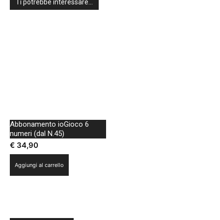
Ti potrebbe interessare…
Abbonamento ioGioco 6
numeri (dal N.45)
€
34,90
Aggiungi al carrello