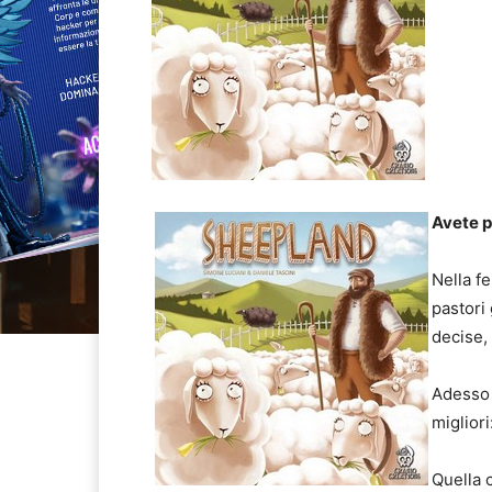
Avete p
Nella f
pastori
decise, 
Adesso i
migliori
Quella 