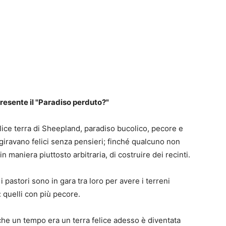
I
a
g
I
a
u
1
resente il "Paradiso perduto?"
elice terra di Sheepland, paradiso bucolico, pecore e
 giravano felici senza pensieri; finché qualcuno non
in maniera piuttosto arbitraria, di costruire dei recinti.
P
G
S
J
S
P
t
B
F
t
p
n
S
 pastori sono in gara tra loro per avere i terreni
e
e
T
E
: quelli con più pecore.
che un tempo era un terra felice adesso è diventata