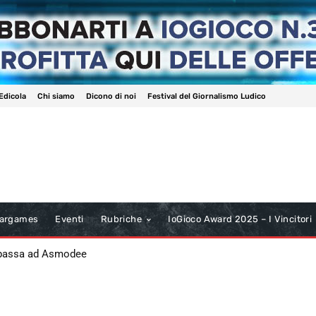
Edicola
Chi siamo
Dicono di noi
Festival del Giornalismo Ludico
argames
Eventi
Rubriche
IoGioco Award 2025 – I Vincitori
 passa ad Asmodee