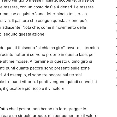
terreno vengono messe impilate, scoperte, divise per
que tessere, con un costo da 0 a 4 denari. Le tessere
primo che acquisterà una determinata tessera la
osì via. Il pastore che esegue questa azione può
ui adiacente. Nota che, come il movimento delle
di seguito questa azione.
ndo questi finiscono "si chiama giro", ovvero si termina
ini recinto notturni servono proprio in questa fase, per
ie ultime mosse. Al termine di questo ultimo giro si
anti punti quante pecore sono presenti sulle zone
i. Ad esempio, ci sono tre pecore sui terreni
 tre punti vittoria. I punti vengono quindi convertiti
 il giocatore più ricco è il vincitore.
fatto che i pastori non hanno un loro gregge: lo
reare un singolo gregge, ma per aumentare il valore