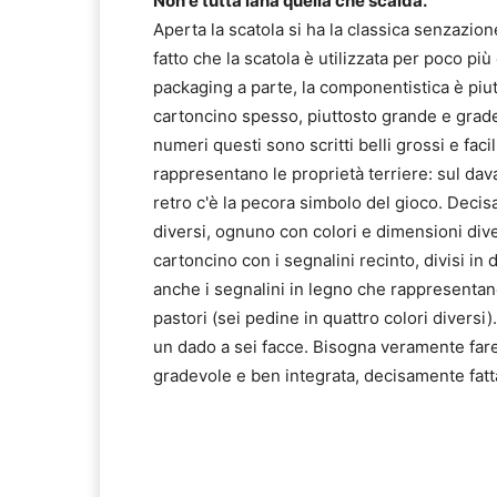
Non è tutta lana quella che scalda.
Aperta la scatola si ha la classica senzazion
fatto che la scatola è utilizzata per poco pi
packaging a parte, la componentistica è pi
cartoncino spesso, piuttosto grande e grad
numeri questi sono scritti belli grossi e fac
rappresentano le proprietà terriere: sul dava
retro c'è la pecora simbolo del gioco. Deci
diversi, ognuno con colori e dimensioni div
cartoncino con i segnalini recinto, divisi in 
anche i segnalini in legno che rappresentano
pastori (sei pedine in quattro colori diversi
un dado a sei facce. Bisogna veramente fare 
gradevole e ben integrata, decisamente fatt