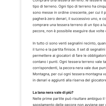
Comprare una tessera terreno
: le tessere 
tipo di terreno. Ogni tipo di terreno ha cin
sono messe in ordine crescente, per cui il 
pagherà zero denari, il successivo uno, e c
comprare una tessera terreno di un tipo a l
pecore, non è possibile eseguire due volte 
In tutto ci sono venti segnalini recinto, qua
il turno e la partita finisce. Il set di segnal
permettere ai giocatori di fare le obbligator
contano i punti. Ogni tessera terreno vale t
corrispondenti, la pecora nera vale due punt
Montagna, per cui ogni tessera montagna vale
in denari e aggiunti alla riserva del giocatore,
La lana nera vale di più?
Nelle prime partite può risultare ambiguo il 
spostamento delle pecore non avviene per c