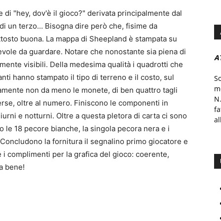
e di "hey, dov'è il gioco?" derivata principalmente dal
ù di un terzo… Bisogna dire però che, fisime da
uttosto buona. La mappa di Sheepland è stampata su
evole da guardare. Notare che nonostante sia piena di
A
ilmente visibili. Della medesima qualità i quadrotti che
nti hanno stampato il tipo di terreno e il costo, sul
S
mo
samente non da meno le monete, di ben quattro tagli
N.
erse, oltre al numero. Finiscono le componenti in
f
diurni e notturni. Oltre a questa pletora di carta ci sono
al
 le 18 pecore bianche, la singola pecora nera e i
).Concludono la fornitura il segnalino primo giocatore e
i complimenti per la grafica del gioco: coerente,
a bene!