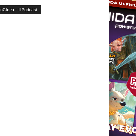
ioGIoco – Il Podcast
udio
layer