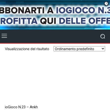
Visualizzazione del risultato
ioGioco N.23 – Ankh