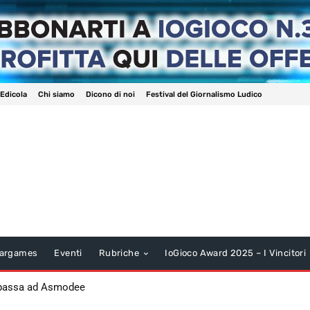
 Edicola
Chi siamo
Dicono di noi
Festival del Giornalismo Ludico
argames
Eventi
Rubriche
IoGioco Award 2025 – I Vincitori
 passa ad Asmodee