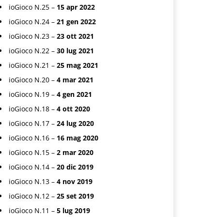
ioGioco N.25 –
15 apr 2022
ioGioco N.24 –
21 gen 2022
ioGioco N.23 –
23 ott 2021
ioGioco N.22 –
30 lug 2021
ioGioco N.21 –
25 mag 2021
ioGioco N.20 –
4 mar 2021
ioGioco N.19 –
4 gen 2021
ioGioco N.18 –
4 ott 2020
ioGioco N.17 –
24 lug 2020
ioGioco N.16 –
16 mag 2020
ioGioco N.15 –
2 mar 2020
ioGioco N.14 –
20 dic 2019
ioGioco N.13 –
4 nov 2019
ioGioco N.12 –
25 set 2019
ioGioco N.11 –
5 lug 2019