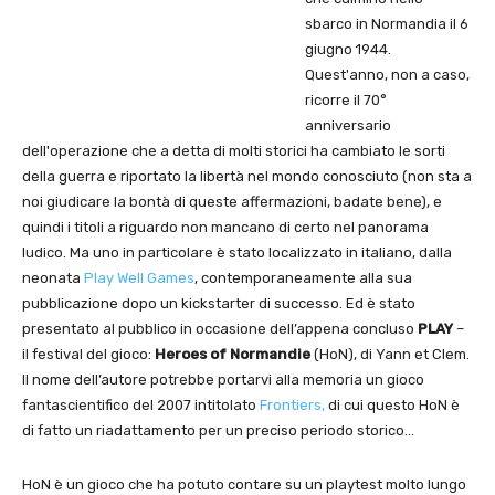
sbarco in Normandia il 6
giugno 1944.
Quest'anno, non a caso,
ricorre il 70°
anniversario
dell'operazione che a detta di molti storici ha cambiato le sorti
della guerra e riportato la libertà nel mondo conosciuto (non sta a
noi giudicare la bontà di queste affermazioni, badate bene), e
quindi i titoli a riguardo non mancano di certo nel panorama
ludico. Ma uno in particolare è stato localizzato in italiano, dalla
neonata
Play Well Games
, contemporaneamente alla sua
pubblicazione dopo un kickstarter di successo. Ed è stato
presentato al pubblico in occasione dell’appena concluso
PLAY
–
il festival del gioco:
Heroes of Normandie
(HoN), di Yann et Clem.
Il nome dell’autore potrebbe portarvi alla memoria un gioco
fantascientifico del 2007 intitolato
Frontiers,
di cui questo HoN è
di fatto un riadattamento per un preciso periodo storico…
HoN è un gioco che ha potuto contare su un playtest molto lungo