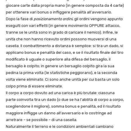
giocare carte dalla propria mano (in genere composta da 4 carte)
per ottenere vari bonus o infliggere penalità all'avversario.
Dopo la fase di
posizionamento ordini
, gli ordini vengono appunto
eseguiti con vari effetti (in genere movimento OPPURE attacco,
tranne se le unità sono in grado di caricare il nemico). Infine, le
unità che non hanno ricevuto ordini possono muoversi di una
casella. Il combattimento a distanza è semplice: si tira un dado, si
applicano bonus e penalità del caso, e se il risultato finale del tiro
modificato è uguale o superiore alla difesa del bersaglio, il
bersaglio è colpito; in genere un bersaglio colpito gira la sua
pedina la prima volta (le statistiche peggiorano), e la seconda
volta viene eliminato. Ci sono anche unità per cui basta un solo
colpo prima di essere eliminate.
Il corpo a corpo dovuto ad una carica è più brutale: ciascuna
parte coinvolta tira un dado (o due se ha l'abilità di corpo a corpo,
scegliendone il migliore), somma bonus e penalità, ed il risultato
maggiore infligge un danno all'avversario e lo costringe ad
arretrare – se possibile – di una casella.
Naturalmente il terreno e le condizioni ambientali cambiano