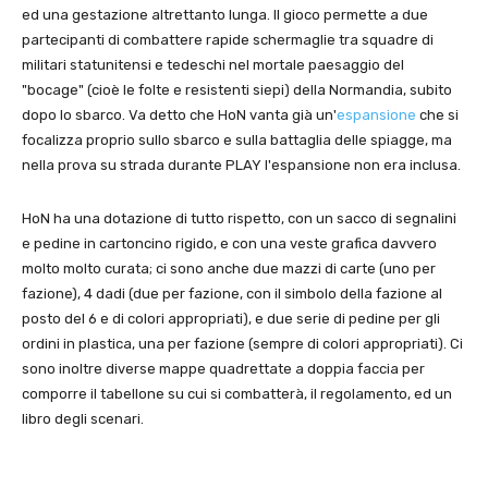
ed una gestazione altrettanto lunga. Il gioco permette a due
partecipanti di combattere rapide schermaglie tra squadre di
militari statunitensi e tedeschi nel mortale paesaggio del
"bocage" (cioè le folte e resistenti siepi) della Normandia, subito
dopo lo sbarco. Va detto che HoN vanta già un'
espansione
che si
focalizza proprio sullo sbarco e sulla battaglia delle spiagge, ma
nella prova su strada durante PLAY l'espansione non era inclusa.
HoN ha una dotazione di tutto rispetto, con un sacco di segnalini
e pedine in cartoncino rigido, e con una veste grafica davvero
molto molto curata; ci sono anche due mazzi di carte (uno per
fazione), 4 dadi (due per fazione, con il simbolo della fazione al
posto del 6 e di colori appropriati), e due serie di pedine per gli
ordini in plastica, una per fazione (sempre di colori appropriati). Ci
sono inoltre diverse mappe quadrettate a doppia faccia per
comporre il tabellone su cui si combatterà, il regolamento, ed un
libro degli scenari.