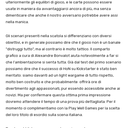
ulteriormente gli equilibri di gioco, e le carte possono essere
usate in maniera da avvantaggiarci ancora di più, ma senza
dimenticare che anche il nostro avversario potrebbe avere assi
nella manica.
Gli scenari presenti nella scatola si differenziano con diversi
obiettivi, e in generale possiamo dire che il gioco non è un banale
"distruggi tutto", ma al contrario è molto tattico. Il comparto
grafico a cura di Alexandre Bonvalot aiuta notevolmente a far si
che l'ambientazione si senta tutta. Già dal test del primo scenario
possiamo dire che il successo di HoN su Kickstarter è stato ben
meritato: siamo davanti ad un light wargame di tutto rispetto,
molto ben costruito e che probabilmente offrirà ore di
divertimento agli appassionati, pur essendo accessibile anche ai
novizi. Ma per confermare questa ottima prima impressione
dovremo attendere il tempo di una prova più dettagliata. Per il
momento ci complimentiamo con la Play Well Games per la scelta
del loro titolo di esordio sulla scena italiana.