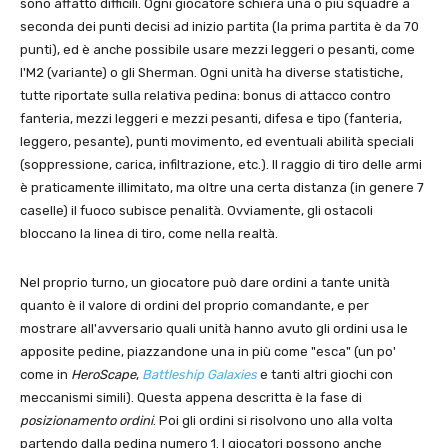
sono affatto difficili. Ogni giocatore schiera una o più squadre a
seconda dei punti decisi ad inizio partita (la prima partita è da 70
punti), ed è anche possibile usare mezzi leggeri o pesanti, come
l'M2 (variante) o gli Sherman. Ogni unità ha diverse statistiche,
tutte riportate sulla relativa pedina: bonus di attacco contro
fanteria, mezzi leggeri e mezzi pesanti, difesa e tipo (fanteria,
leggero, pesante), punti movimento, ed eventuali abilità speciali
(soppressione, carica, infiltrazione, etc.). Il raggio di tiro delle armi
è praticamente illimitato, ma oltre una certa distanza (in genere 7
caselle) il fuoco subisce penalità. Ovviamente, gli ostacoli
bloccano la linea di tiro, come nella realtà.
Nel proprio turno, un giocatore può dare ordini a tante unità
quanto è il valore di ordini del proprio comandante, e per
mostrare all'avversario quali unità hanno avuto gli ordini usa le
apposite pedine, piazzandone una in più come "esca" (un po'
come in
HeroScape
,
Battleship Galaxies
e tanti altri giochi con
meccanismi simili). Questa appena descritta è la fase di
posizionamento ordini
. Poi gli ordini si risolvono uno alla volta
partendo dalla pedina numero 1. I giocatori possono anche