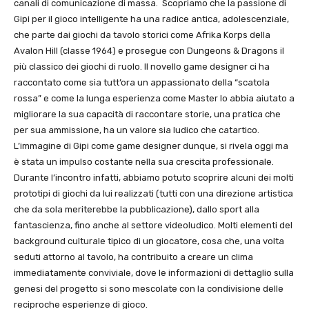
canali di comunicazione di massa. Scopriamo che la passione di
Gipi per il gioco intelligente ha una radice antica, adolescenziale,
che parte dai giochi da tavolo storici come Afrika Korps della
Avalon Hill (classe 1964) e prosegue con Dungeons & Dragons il
più classico dei giochi di ruolo. Il novello game designer ci ha
raccontato come sia tutt’ora un appassionato della “scatola
rossa” e come la lunga esperienza come Master lo abbia aiutato a
migliorare la sua capacità di raccontare storie, una pratica che
per sua ammissione, ha un valore sia ludico che catartico.
L’immagine di Gipi come game designer dunque, si rivela oggi ma
è stata un impulso costante nella sua crescita professionale.
Durante l’incontro infatti, abbiamo potuto scoprire alcuni dei molti
prototipi di giochi da lui realizzati (tutti con una direzione artistica
che da sola meriterebbe la pubblicazione), dallo sport alla
fantascienza, fino anche al settore videoludico. Molti elementi del
background culturale tipico di un giocatore, cosa che, una volta
seduti attorno al tavolo, ha contribuito a creare un clima
immediatamente conviviale, dove le informazioni di dettaglio sulla
genesi del progetto si sono mescolate con la condivisione delle
reciproche esperienze di gioco.