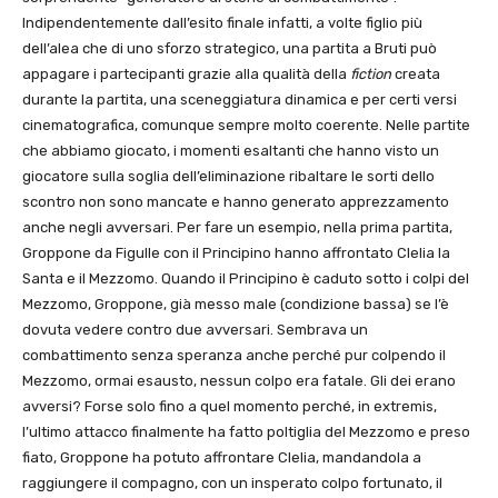
Indipendentemente dall’esito finale infatti, a volte figlio più
dell’alea che di uno sforzo strategico, una partita a Bruti può
appagare i partecipanti grazie alla qualità della
fiction
creata
durante la partita, una sceneggiatura dinamica e per certi versi
cinematografica, comunque sempre molto coerente. Nelle partite
che abbiamo giocato, i momenti esaltanti che hanno visto un
giocatore sulla soglia dell’eliminazione ribaltare le sorti dello
scontro non sono mancate e hanno generato apprezzamento
anche negli avversari. Per fare un esempio, nella prima partita,
Groppone da Figulle con il Principino hanno affrontato Clelia la
Santa e il Mezzomo. Quando il Principino è caduto sotto i colpi del
Mezzomo, Groppone, già messo male (condizione bassa) se l’è
dovuta vedere contro due avversari. Sembrava un
combattimento senza speranza anche perché pur colpendo il
Mezzomo, ormai esausto, nessun colpo era fatale. Gli dei erano
avversi? Forse solo fino a quel momento perché, in extremis,
l’ultimo attacco finalmente ha fatto poltiglia del Mezzomo e preso
fiato, Groppone ha potuto affrontare Clelia, mandandola a
raggiungere il compagno, con un insperato colpo fortunato, il