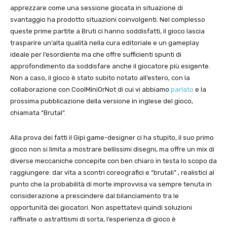
apprezzare come una sessione giocata in situazione di
svantaggio ha prodotto situazioni coinvolgenti. Nel complesso
queste prime partite a Bruti ci hanno soddisfatti, il gioco lascia
trasparire un’alta qualità nella cura editoriale e un gameplay
ideale per l’esordiente ma che offre sufficienti spunti di
approfondimento da soddisfare anche il giocatore più esigente.
Non a caso, il gioco è stato subito notato all’estero, con la
collaborazione con CoolMiniOrNot di cui vi abbiamo
parlato
e la
prossima pubblicazione della versione in inglese del gioco,
chiamata “Brutal”.
Alla prova dei fatti il Gipi game-designer ci ha stupito, il suo primo
gioco non si limita a mostrare bellissimi disegni, ma offre un mix di
diverse meccaniche concepite con ben chiaro in testa lo scopo da
raggiungere: dar vita a scontri coreografici e “brutali” , realistici al
punto che la probabilità di morte improvvisa va sempre tenuta in
considerazione a prescindere dal bilanciamento tra le
opportunità dei giocatori. Non aspettatevi quindi soluzioni
raffinate o astrattismi di sorta, l’esperienza di gioco è