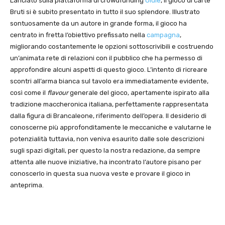
Lanciato sulla piattaforma di crowdfunding
Ulule
, il gioco di carte
Bruti si è subito presentato in tutto il suo splendore. Illustrato
sontuosamente da un autore in grande forma, il gioco ha
centrato in fretta l’obiettivo prefissato nella
campagna
,
migliorando costantemente le opzioni sottoscrivibili e costruendo
un’animata rete di relazioni con il pubblico che ha permesso di
approfondire alcuni aspetti di questo gioco. L’intento di ricreare
scontri all’arma bianca sul tavolo era immediatamente evidente,
così come il
flavour
generale del gioco, apertamente ispirato alla
tradizione maccheronica italiana, perfettamente rappresentata
dalla figura di Brancaleone, riferimento dell’opera. Il desiderio di
conoscerne più approfonditamente le meccaniche e valutarne le
potenzialità tuttavia, non veniva esaurito dalle sole descrizioni
sugli spazi digitali, per questo la nostra redazione, da sempre
attenta alle nuove iniziative, ha incontrato l’autore pisano per
conoscerlo in questa sua nuova veste e provare il gioco in
anteprima.