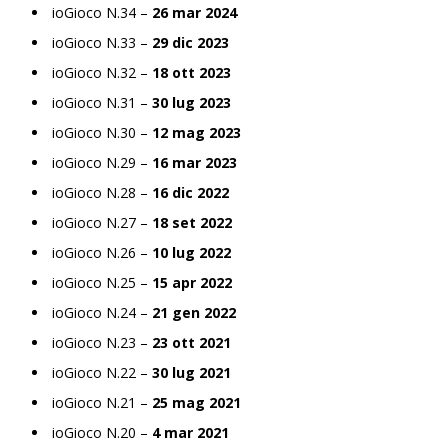
ioGioco N.34 –
26 mar 2024
ioGioco N.33 –
29 dic 2023
ioGioco N.32 –
18 ott 2023
ioGioco N.31 –
30 lug 2023
ioGioco N.30 –
12 mag 2023
ioGioco N.29 –
16 mar 2023
ioGioco N.28 –
16 dic 2022
ioGioco N.27 –
18 set 2022
ioGioco N.26 –
10 lug 2022
ioGioco N.25 –
15 apr 2022
ioGioco N.24 –
21 gen 2022
ioGioco N.23 –
23 ott 2021
ioGioco N.22 –
30 lug 2021
ioGioco N.21 –
25 mag 2021
ioGioco N.20 –
4 mar 2021