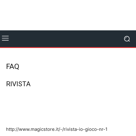
FAQ
RIVISTA
http://www.magicstore.it/-/rivista-io-gioco-nr-1