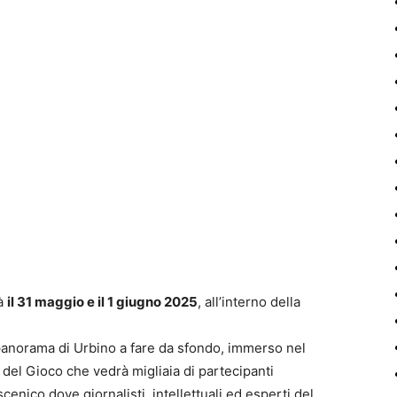
rà
il 31 maggio e il 1 giugno 2025
, all’interno della
 panorama di Urbino a fare da sfondo, immerso nel
del Gioco che vedrà migliaia di partecipanti
scenico dove giornalisti, intellettuali ed esperti del