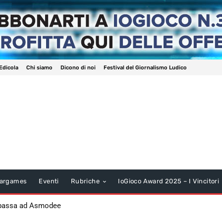
Edicola
Chi siamo
Dicono di noi
Festival del Giornalismo Ludico
argames
Eventi
Rubriche
IoGioco Award 2025 – I Vincitori
 passa ad Asmodee