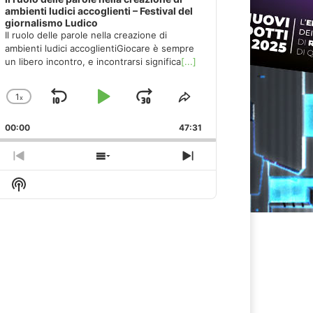
ambienti ludici accoglienti – Festival del
giornalismo Ludico
Il ruolo delle parole nella creazione di
ambienti ludici accoglientiGiocare è sempre
un libero incontro, e incontrarsi significa
[...]
1
x
Skip
Play
Jump
Change
Share
Playback
This
Backward
Pause
Forward
00:00
Rate
47:31
Episode
Previous
Show
Next
Episode
Episodes
Episode
Show
List
Podcast
Information