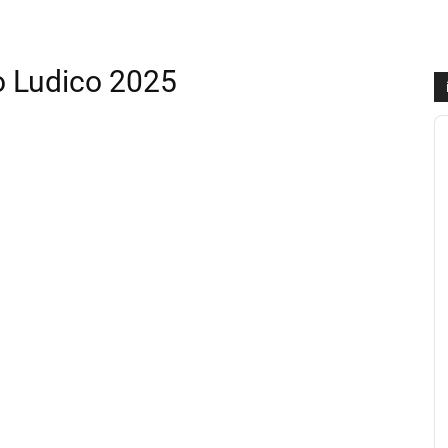
mo Ludico 2025
A
P