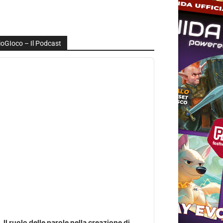
ioGIoco – Il Podcast
udio
layer
Il ruolo delle parole nella creazione di