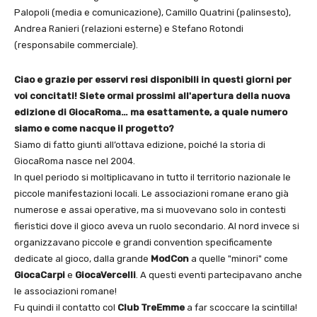
Palopoli (media e comunicazione), Camillo Quatrini (palinsesto),
Andrea Ranieri (relazioni esterne) e Stefano Rotondi
(responsabile commerciale).
Ciao e grazie per esservi resi disponibili in questi giorni per
voi concitati! Siete ormai prossimi all'apertura della nuova
edizione di GiocaRoma… ma esattamente, a quale numero
siamo e come nacque il progetto?
Siamo di fatto giunti all’ottava edizione, poiché la storia di
GiocaRoma nasce nel 2004.
In quel periodo si moltiplicavano in tutto il territorio nazionale le
piccole manifestazioni locali. Le associazioni romane erano già
numerose e assai operative, ma si muovevano solo in contesti
fieristici dove il gioco aveva un ruolo secondario. Al nord invece si
organizzavano piccole e grandi convention specificamente
dedicate al gioco, dalla grande
ModCon
a quelle "minori" come
GiocaCarpi
e
GiocaVercelli
. A questi eventi partecipavano anche
le associazioni romane!
Fu quindi il contatto col
Club TreEmme
a far scoccare la scintilla!