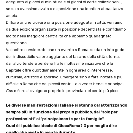
adeguato ai giochi di miniature e ai giochi di carte collezionabili,
se solo avessimo avuto a disposizione una location abbastanza
ampia.
Difficile anche trovare una posizione adeguata in città: veniamo
da due edizioni organizzate in posizione decentrata e confidiamo
molto nella maggiore centralità che abbiamo guadagnato
quest’anno!
Va inoltre considerato che un evento a Roma, se da un lato gode
dell’indiscutibile valore aggiunto del fascino della città eterna,
dall’altro tende a perdersi fra le moltissime iniziative che la
Capitale offre quotidianamente in ogni area d’intereresse,
culturale, artistico e sportivo. Emergere sino a farsi notare è più
difficile a Roma che nei piccoli centri… e a veder bene le principali
Con
e fiere si svolgono proprio in provincia, nei centri più piccoli.
Le diverse manifestazioni italiane si stanno caratterizzando
sempre più in funzione del proprio pubblico, dal "solo per
professionisti" al "principalmente per le famiglie".
Qual è il pubblico ideale di GiocaRoma? O per meglio dire
quello che avete in mente durante