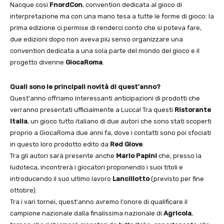
Nacque così
FnordCon
, convention dedicata al gioco di
interpretazione ma con una mano tesa a tutte le forme di gioco: la
prima edizione ci permise di renderci conto che si poteva fare,
due edizioni dopo non aveva più senso organizzare una
convention dedicata a una sola parte del mondo del gioco e il
progetto divenne
GiocaRoma
.
Quali sono le principali novità di quest'anno?
Quest'anno offriamo interessanti anticipazioni di prodotti che
verranno presentati ufficialmente a Lucca! Tra questi
Ristorante
Italia
, un gioco tutto italiano di due autori che sono stati scoperti
proprio a GiocaRoma due anni fa, dove i contatti sono poi sfociati
in questo loro prodotto edito da
Red Glove
.
Tra gli autori sarà presente anche
Mario Papini
che, presso la
ludoteca, incontrerà i giocatori proponendo i suoi titoli e
introducendo il suo ultimo lavoro
Lancillotto
(previsto per fine
ottobre).
Tra i vari tornei, quest'anno avremo l'onore di qualificare il
campione nazionale dalla finalissima nazionale di
Agricola
,