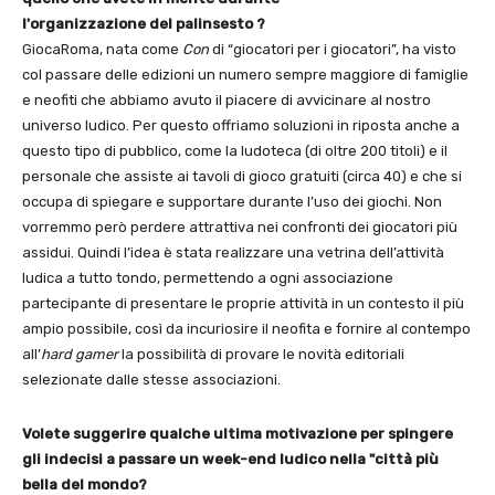
l'organizzazione del palinsesto ?
GiocaRoma, nata come
Con
di “giocatori per i giocatori”, ha visto
col passare delle edizioni un numero sempre maggiore di famiglie
e neofiti che abbiamo avuto il piacere di avvicinare al nostro
universo ludico. Per questo offriamo soluzioni in riposta anche a
questo tipo di pubblico, come la ludoteca (di oltre 200 titoli) e il
personale che assiste ai tavoli di gioco gratuiti (circa 40) e che si
occupa di spiegare e supportare durante l’uso dei giochi. Non
vorremmo però perdere attrattiva nei confronti dei giocatori più
assidui. Quindi l’idea è stata realizzare una vetrina dell’attività
ludica a tutto tondo, permettendo a ogni associazione
partecipante di presentare le proprie attività in un contesto il più
ampio possibile, così da incuriosire il neofita e fornire al contempo
all’
hard gamer
la possibilità di provare le novità editoriali
selezionate dalle stesse associazioni.
Volete suggerire qualche ultima motivazione per spingere
gli indecisi a passare un wee
k
-end ludico nella "città più
bella del mondo?