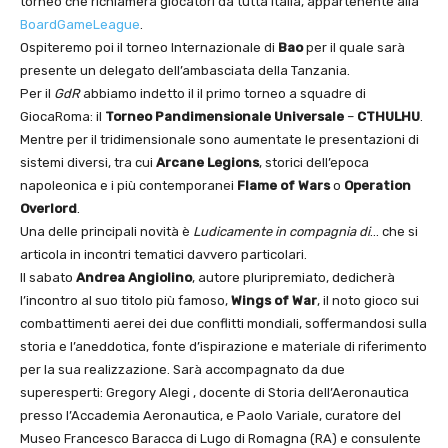
torneo che richiamerà giocatori da tutta Italia, appartenente alla
BoardGameLeague
.
Ospiteremo poi il torneo Internazionale di
Bao
per il quale sarà
presente un delegato dell’ambasciata della Tanzania.
Per il
GdR
abbiamo indetto il il primo torneo a squadre di
GiocaRoma: il
Torneo Pandimensionale Universale
–
CTHULHU
.
Mentre per il tridimensionale sono aumentate le presentazioni di
sistemi diversi, tra cui
Arcane Legions
, storici dell’epoca
napoleonica e i più contemporanei
Flame of Wars
o
Operation
Overlord
.
Una delle principali novità è
Ludicamente in compagnia di
… che si
articola in incontri tematici davvero particolari.
Il sabato
Andrea Angiolino
, autore pluripremiato, dedicherà
l’incontro al suo titolo più famoso,
Wings of War
, il noto gioco sui
combattimenti aerei dei due conflitti mondiali, soffermandosi sulla
storia e l’aneddotica, fonte d’ispirazione e materiale di riferimento
per la sua realizzazione. Sarà accompagnato da due
superesperti: Gregory Alegi , docente di Storia dell’Aeronautica
presso l’Accademia Aeronautica, e Paolo Variale, curatore del
Museo Francesco Baracca di Lugo di Romagna (RA) e consulente