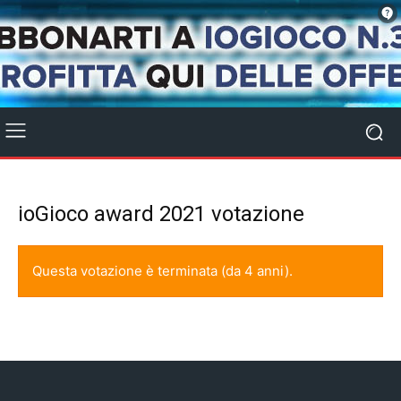
ioGioco award 2021 votazione
Questa votazione è terminata (da 4 anni).