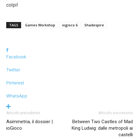
colpi!
TAGS
Games Workshop
iogioco 6
Shadespire
Facebook
Twitter
Pinterest
WhatsApp
Articolo precedente
Articolo successivo
Asimmetria, il dossier |
Between Two Castles of Mad
ioGioco
King Ludwig: dalle metropoli ai
castelli