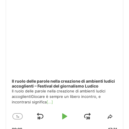
Il ruolo delle parole nella creazione di ambienti ludici
accoglienti – Festival del giornalismo Ludico
Il ruolo delle parole nella creazione di ambienti ludici
accoglientiGiocare è sempre un libero incontro, e
incontrarsi significa
[...]
1
x
Skip
Play
Jump
Change
Share
Playback
This
Backward
Pause
Forward