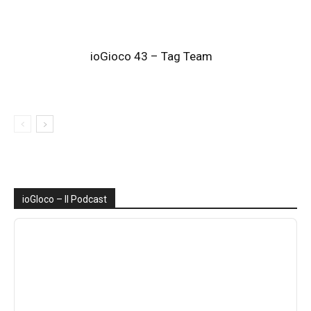
ioGioco 43 – Tag Team
ioGIoco – Il Podcast
Audio
Player