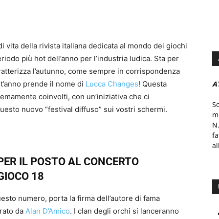
 vita della rivista italiana dedicata al mondo dei giochi
riodo più hot dell’anno per l’industria ludica. Sta per
aratterizza l’autunno, come sempre in corrispondenza
t’anno prende il nome di
Lucca Changes
! Questa
A
remamente coinvolti, con un’iniziativa che ci
S
uesto nuovo “festival diffuso” sui vostri schermi.
mo
N.
f
al
PER IL POSTO AL CONCERTO
GIOCO 18
questo numero, porta la firma dell’autore di fama
trato da
Alan D’Amico
. I clan degli orchi si lanceranno