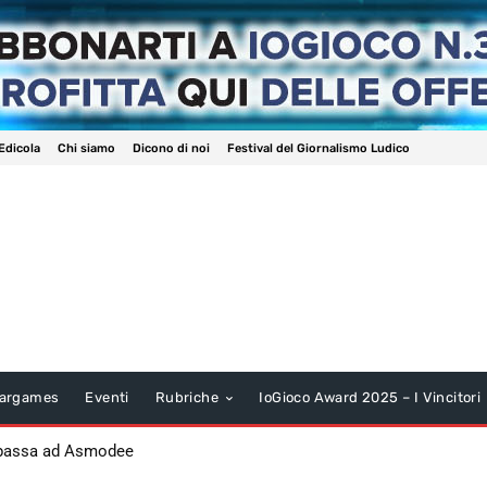
Edicola
Chi siamo
Dicono di noi
Festival del Giornalismo Ludico
argames
Eventi
Rubriche
IoGioco Award 2025 – I Vincitori
 passa ad Asmodee