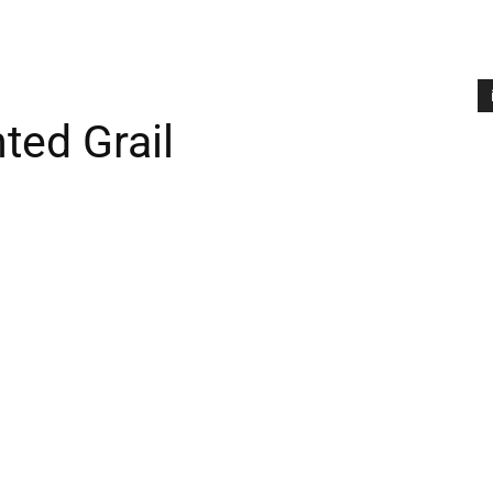
ted Grail
A
P