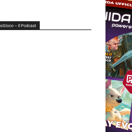
ioGIoco – Il Podcast
udio
layer