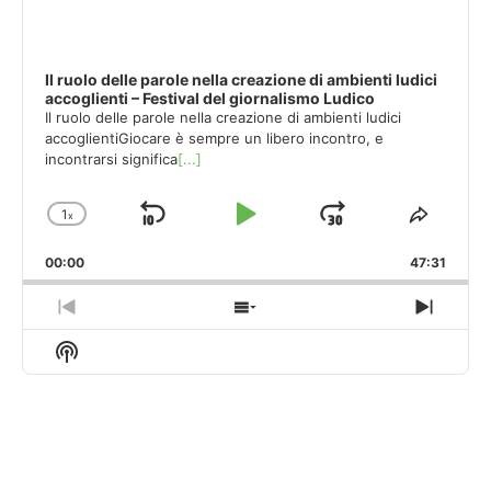
Il ruolo delle parole nella creazione di ambienti ludici
accoglienti – Festival del giornalismo Ludico
Il ruolo delle parole nella creazione di ambienti ludici
accoglientiGiocare è sempre un libero incontro, e
incontrarsi significa
[...]
1
x
Skip
Play
Jump
Change
Share
Playback
This
Backward
Pause
Forward
00:00
Rate
47:31
Episod
Previous
Show
Next
Episode
Episodes
Episo
Show
List
Podcast
Information