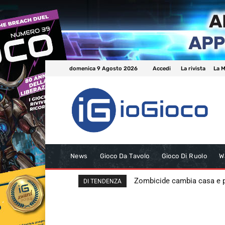
domenica 9 Agosto 2026
Accedi
La rivista
La M
News
Gioco Da Tavolo
Gioco Di Ruolo
W
Zombicide cambia casa e
DI TENDENZA