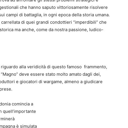
gestionali che hanno saputo vittoriosamente risolvere
sui campi di battaglia, in ogni epoca della storia umana.
carrellata di quei grandi condottieri “imperdibili” che
0
o storica ma anche, come da nostra passione, ludico-
4
e riguardo alla veridicità di questo famoso frammento,
“Magno” deve essere stato molto amato dagli dei,
duttori e giocatori di wargame, almeno a giudicare
mprese.
edonia comincia a
 in quell’importante
rminerà
ampagna è simulata