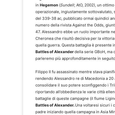
in
Hegemon
(
Sundell
; AtO, 2002), un ottimo
operazionale, ingiustamente sottovalutato, s
del 339-38 ac, pubblicato ormai quindici an
numero della rivista Against the Odds, giun
47. Alessandro ebbe un ruolo importante nel
Cheronea che risultò decisiva per la vittor
quella guerra. Questa battaglia è presente 
Battles of Alexander
della serie GBoH, ma 
parleremo più approfonditamente in seguito
Filippo II fu assassinato mentre stava pian
rendendo Alessandro re di Macedonia a 20 a
consolidare il suo potere sconfiggendo i Triba
riportando all’obbedienza le varie città ell
battaglie di queste campagne (il fiume Ligin
Battles of Alexander.
Una voltaresi sicuri i 
padre iniziando quella campagna in Asia Min