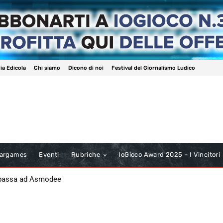
ia Edicola
Chi siamo
Dicono di noi
Festival del Giornalismo Ludico
argames
Eventi
Rubriche
IoGioco Award 2025 – I Vincitori
 passa ad Asmodee