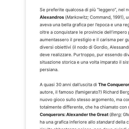
Se preferite qualcosa di più “leggero”, nel
Alexandros
(
Markowitz;
Command, 1991), un 
aveva una bella grafica per l’epoca e una reg
oltre a conquistare le provincie dell’imper
aumentassero il prestigio e il carisma per g
diversi obiettivi (il nodo di Gordio, Alessan
deve realizzare. Purtroppo, pur essendo di
situazione storica e una volta imparato il s
persiana.
A quasi 30 anni dall’uscita di
The Conqueror
autore, il famoso (famigerato?) Richard Berg
nuovo gioco sullo stesso argomento, ma co
totalmente differente, che ha chiamato con 
Conquerors: Alexander the Great
(
Berg;
GMT
ha una grafica inferiore allo
standard
della c