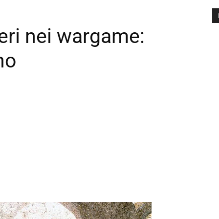
ieri nei wargame:
A
P
no