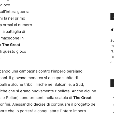
 gioco
ull’intera guerra
ni fa nel primo
ta ormai al numero
A
la battaglia di
ia macedone in
S
in
The Great
mo
N.
di questo gioco
f
.
al
ificando una campagna contro l’impero persiano,
nni. Il giovane monarca si occupò subito di
lli e alcune tribù illiriche nei Balcani e, a Sud,
eniche che si erano nuovamente ribellate. Anche alcune
o e Pelion) sono presenti nella scatola di
The Great
confini, Alessandro decise di continuare il progetto del
ore che lo porterà a conquistare l’intero impero