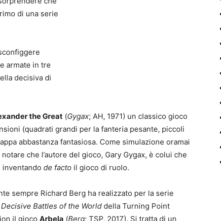
 sorprendere che
primo di una serie
 sconfiggere
e armate in tre
ella decisiva di
exander the Great
(
Gygax
; AH, 1971) un classico gioco
sioni (quadrati grandi per la fanteria pesante, piccoli
un mappa abbastanza fantasiosa. Come simulazione oramai
notare che l’autore del gioco, Gary Gygax, è colui che
s inventando
de facto
il gioco di ruolo.
nte sempre Richard Berg ha realizzato per la serie
Decisive Battles of the World
della Turning Point
ion il gioco
Arbela
(
Berg
; TSP, 2017). Si tratta di un