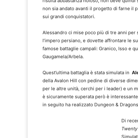
risulta abbastanza noioso, non deve quindi
non sia andato avanti il progetto di farne il 
sui grandi conquistatori.
Alessandro ci mise poco più di tre anni per
l’impero persiano, e dovette affrontare le su
famose battaglie campali: Granico, Isso e qu
Gaugamela/Arbela.
Quest’ultima battaglia è stata simulata in
Al
della Avalon Hill con pedine di diverse dimen
per le altre unità, cerchi per i leader) e 
è sicuramente superata però è interessante 
in seguito ha realizzato Dungeon & Dragon
Di rece
Twenty 
Simulat