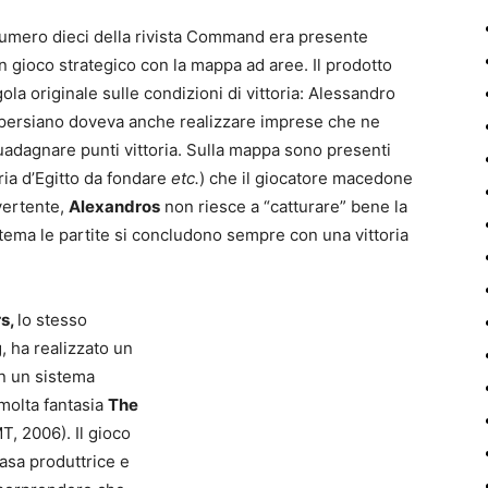
 numero dieci della rivista Command era presente
gioco strategico con la mappa ad aree. Il prodotto
ola originale sulle condizioni di vittoria: Alessandro
o persiano doveva anche realizzare imprese che ne
uadagnare punti vittoria. Sulla mappa sono presenti
dria d’Egitto da fondare
etc.
) che il giocatore macedone
vertente,
Alexandros
non riesce a “catturare” bene la
istema le partite si concludono sempre con una vittoria
s,
lo stesso
, ha realizzato un
n un sistema
molta fantasia
The
, 2006). Il gioco
asa produttrice e