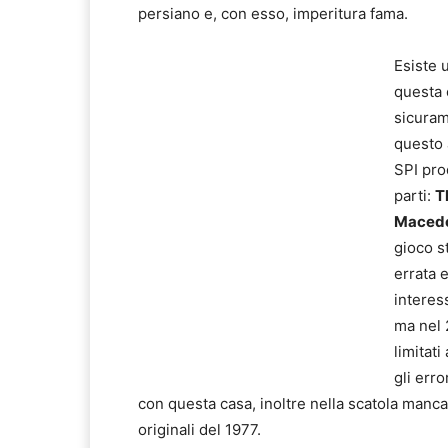
persiano e, con esso, imperitura fama.
Esiste 
questa 
sicurame
questo a
SPI pr
parti:
T
Maced
gioco s
errata 
interess
ma nel 
limitat
gli err
con questa casa, inoltre nella scatola manca
originali del 1977.