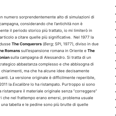
un numero sorprendentemente alto di simulazioni di
campagna, considerando che l’antichità non è
nte il periodo storico più trattato, io mi limiterò in
rticolo a citare quelle più significative. Nel 1977 la
odusse
The Conquerors
(
Berg;
SPI, 1977), diviso in due
he Romans
sull’espansione romana in Oriente e
The
onian
sulla campagna di Alessandro. Si tratta di un
trategico abbastanza complesso e che abbisogna di
e chiarimenti, ma che ha alcune idee decisamente
anti. La versione originale è difficilmente reperibile,
2011 la
Excalibre
lo ha ristampato. Purtroppo si sono
i a ristampare il materiale originale senza “correggere”
ori che nel frattempo erano emersi, problema usuale
 una tabella e le pedine sono più brutte di quelle