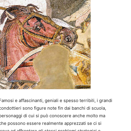
I
a
g
I
a
u
1
P
G
S
J
S
P
t
B
F
t
Famosi e affascinanti, geniali e spesso terribili, i grandi
p
n
S
e
e
T
condottieri sono figure note fin dai banchi di scuola,
E
personaggi di cui si può conoscere anche molto ma
che possono essere realmente apprezzati se ci si
trova ad affrontare gli stessi problemi strategici e