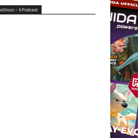
ioGIoco – Il Podcast
udio
layer