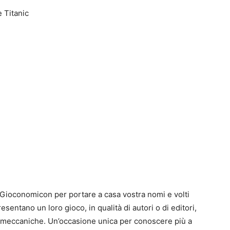
e Titanic
0
4
di Gioconomicon per portare a casa vostra nomi e volti
entano un loro gioco, in qualità di autori o di editori,
e meccaniche. Un’occasione unica per conoscere più a