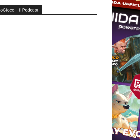
ioGIoco – Il Podcast
udio
layer