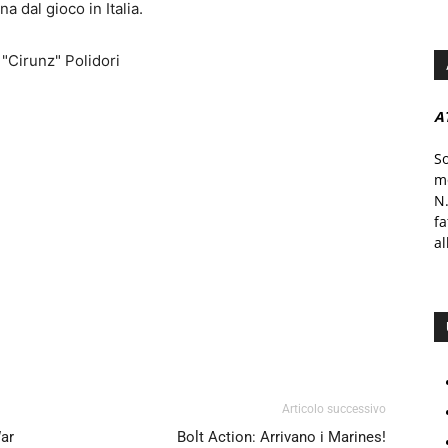
na dal gioco in Italia.
"Cirunz" Polidori
A
S
mo
N.
f
al
Articolo successivo
ar
Bolt Action: Arrivano i Marines!