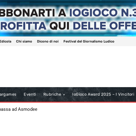
Edicola
Chi siamo
Dicono di noi
Festival del Giornalismo Ludico
argames
Eventi
Rubriche
IoGioco Award 2025 – I Vincitori
 passa ad Asmodee