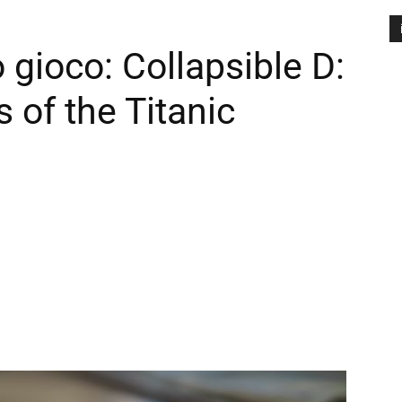
o gioco: Collapsible D:
A
P
 of the Titanic