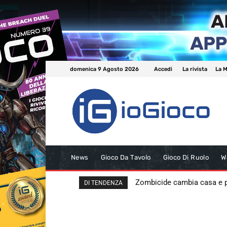
domenica 9 Agosto 2026
Accedi
La rivista
La M
News
Gioco Da Tavolo
Gioco Di Ruolo
W
Zombicide cambia casa e
DI TENDENZA