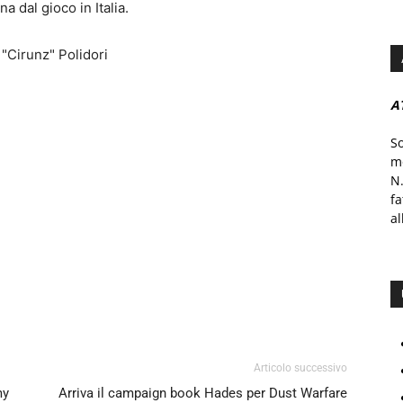
na dal gioco in Italia.
"Cirunz" Polidori
A
S
mo
N.
f
al
Articolo successivo
my
Arriva il campaign book Hades per Dust Warfare