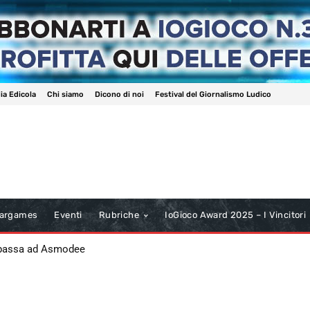
ia Edicola
Chi siamo
Dicono di noi
Festival del Giornalismo Ludico
argames
Eventi
Rubriche
IoGioco Award 2025 – I Vincitori
 passa ad Asmodee