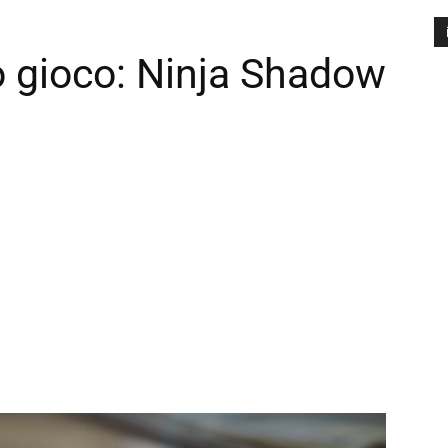
io gioco: Ninja Shadow
A
P