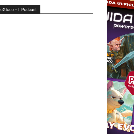
ioGIoco – Il Podcast
udio
layer