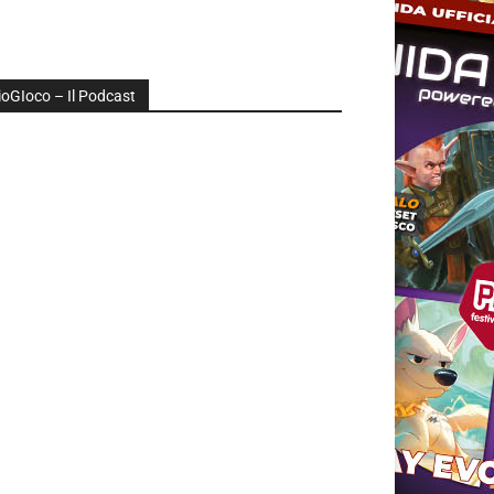
ioGIoco – Il Podcast
udio
layer