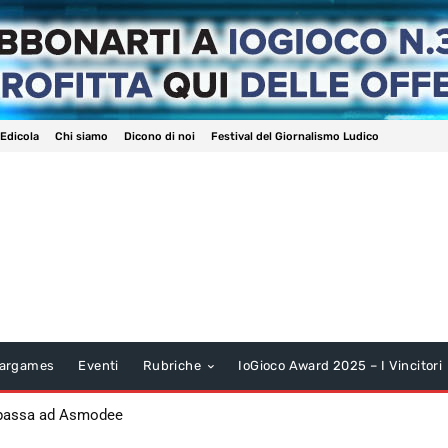
 Edicola
Chi siamo
Dicono di noi
Festival del Giornalismo Ludico
argames
Eventi
Rubriche
IoGioco Award 2025 – I Vincitori
 passa ad Asmodee