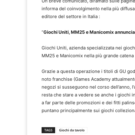
Un breve comunicato, diramato sulle pagine u
informa del coinvolgimento nella più diffusa
editore del settore in Italia :
“
Giochi Uniti, MM25 e Manicomix annuncia
Giochi Uniti, azienda specializzata nei gio
MM25 e Manicomix nella più grande catena di
Grazie a questa operazione i titoli di GU g
noto franchise (Games Academy attualmente 
negozi si susseguono nel corso dell’anno, l’
resta che stare a vedere se anche i giochi in
a far parte delle promozioni e dei fitti pal
puntano principalmente sui giochi colleziona
TAGS
Giochi da tavolo