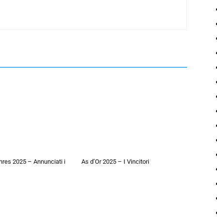
hres 2025 – Annunciati i
As d’Or 2025 – I Vincitori