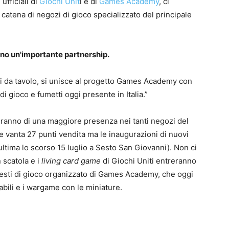
fficiali di
Giochi Unit
i e di
Games Academy
, ci
 catena di negozi di gioco specializzato del principale
no un'importante partnership.
0
chi da tavolo, si unisce al progetto Games Academy con
4
 gioco e fumetti oggi presente in Italia.”
odranno di una maggiore presenza nei tanti negozi del
vanta 27 punti vendita ma le inaugurazioni di nuovi
ultima lo scorso 15 luglio a Sesto San Giovanni). Non ci
 scatola e i
living card game
di Giochi Uniti entreranno
insesti di gioco organizzato di Games Academy, che oggi
bili e i wargame con le miniature.