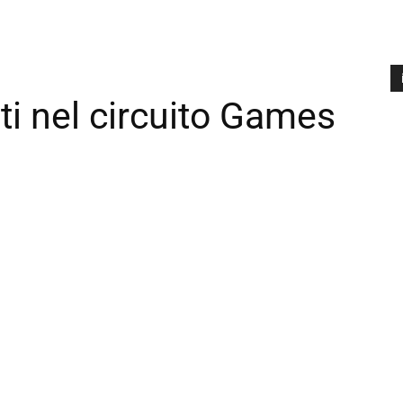
ti nel circuito Games
A
P