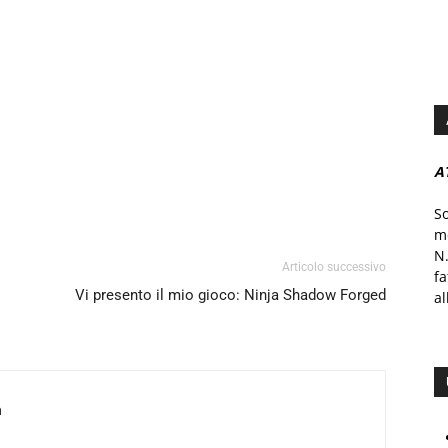
A
S
mo
N.
Articolo successivo
f
Vi presento il mio gioco: Ninja Shadow Forged
al
a