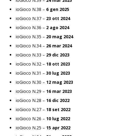
ioGioco N.39 –
24 mar 2025
ioGioco N.38 –
6 gen 2025
ioGioco N.37 –
23 ott 2024
ioGioco N.36 –
2 ago 2024
ioGioco N.35 –
20 mag 2024
ioGioco N.34 –
26 mar 2024
ioGioco N.33 –
29 dic 2023
ioGioco N.32 –
18 ott 2023
ioGioco N.31 –
30 lug 2023
ioGioco N.30 –
12 mag 2023
ioGioco N.29 –
16 mar 2023
ioGioco N.28 –
16 dic 2022
ioGioco N.27 –
18 set 2022
ioGioco N.26 –
10 lug 2022
ioGioco N.25 –
15 apr 2022