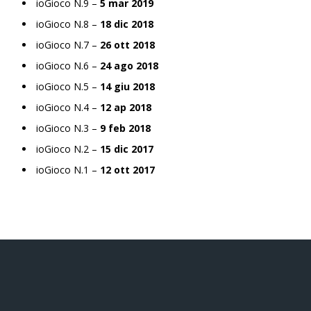
ioGioco N.9 –
5 mar 2019
ioGioco N.8 –
18 dic 2018
ioGioco N.7 –
26 ott 2018
ioGioco N.6 –
24 ago 2018
ioGioco N.5 –
14 giu 2018
ioGioco N.4 –
12 ap 2018
ioGioco N.3 –
9 feb 2018
ioGioco N.2 –
15 dic 2017
ioGioco N.1 –
12 ott 2017