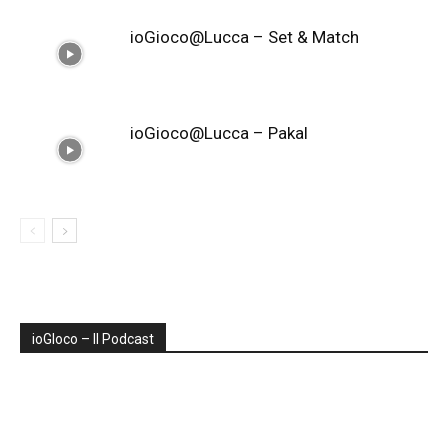
ioGioco@Lucca – Set & Match
ioGioco@Lucca – Pakal
ioGIoco – Il Podcast
Audio
Player