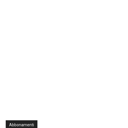
00:00
47:31
Previous
Show
Next
Episode
Episodes
Episo
Show
List
Podcast
Information
Abbonamenti