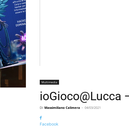
Multimedia
ioGioco@Lucca –
Di
Massimiliano Calimera
-
04/03/2021
Facebook