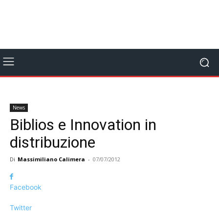
News
Biblios e Innovation in
distribuzione
Di
Massimiliano Calimera
-
07/07/2012
Facebook
Twitter