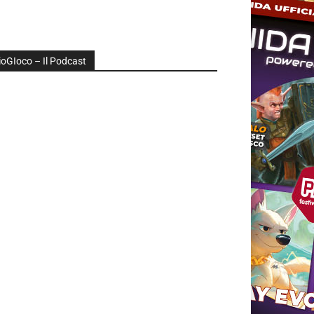
ioGIoco – Il Podcast
udio
layer