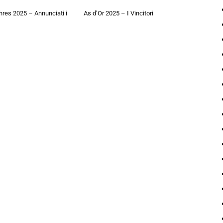
hres 2025 – Annunciati i
As d’Or 2025 – I Vincitori