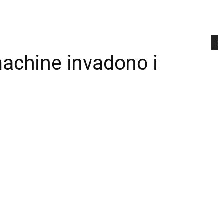
machine invadono i
A
P