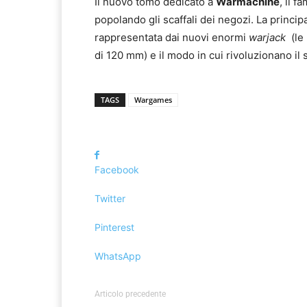
Il nuovo tomo dedicato a
Warmachine
, il 
popolando gli scaffali dei negozi. La princip
rappresentata dai nuovi enormi
warjack
(le 
di 120 mm) e il modo in cui rivoluzionano il 
TAGS
Wargames
Facebook
Twitter
Pinterest
WhatsApp
Articolo precedente