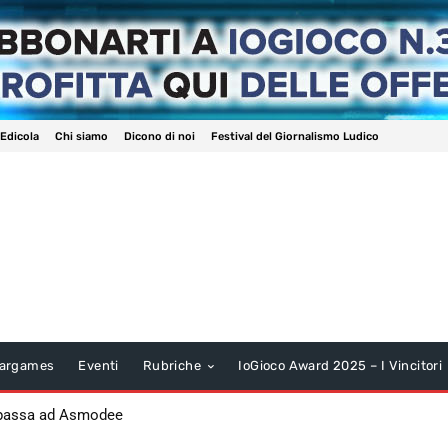
 Edicola
Chi siamo
Dicono di noi
Festival del Giornalismo Ludico
argames
Eventi
Rubriche
IoGioco Award 2025 – I Vincitori
 passa ad Asmodee