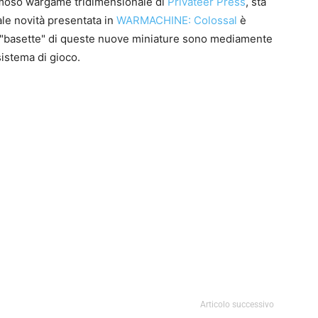
famoso wargame tridimensionale di
Privateer Press
, sta
ale novità presentata in
WARMACHINE: Colossal
è
"basette" di queste nuove miniature sono mediamente
sistema di gioco.
0
4
Articolo successivo