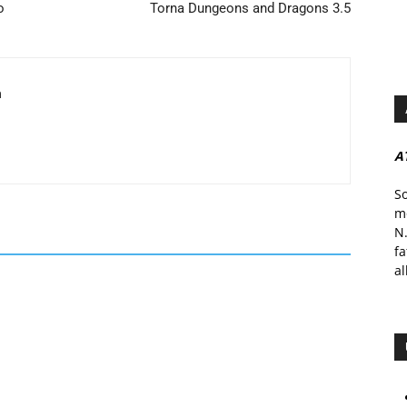
o
Torna Dungeons and Dragons 3.5
a
A
S
mo
N.
f
al