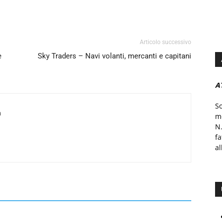
Articolo successivo
e
Sky Traders – Navi volanti, mercanti e capitani
A
S
a
mo
N.
f
al