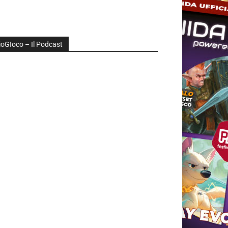
ioGIoco – Il Podcast
udio
layer