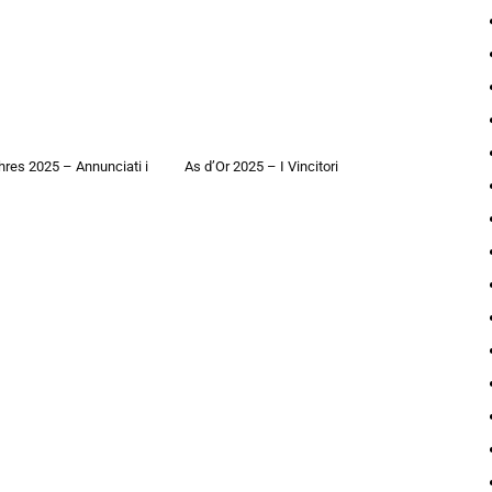
hres 2025 – Annunciati i
As d’Or 2025 – I Vincitori