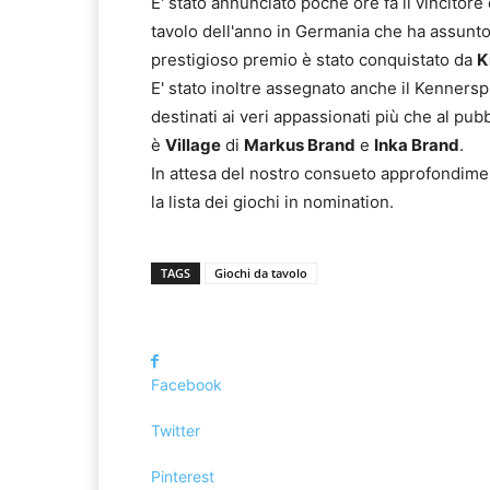
E' stato annunciato poche ore fa il vincitore
tavolo dell'anno in Germania che ha assunto
prestigioso premio è stato conquistato da
K
E' stato inoltre assegnato anche il Kennersp
destinati ai veri appassionati più che al pubb
è
Village
di
Markus Brand
e
Inka Brand
.
In attesa del nostro consueto approfondime
la lista dei giochi in nomination.
TAGS
Giochi da tavolo
Facebook
Twitter
Pinterest