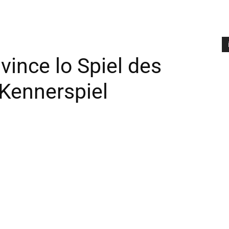
vince lo Spiel des
A
P
l Kennerspiel