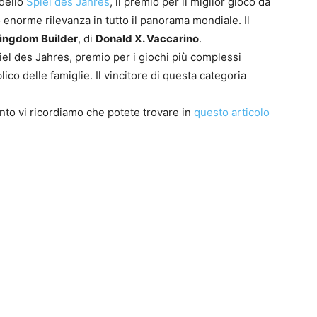
 dello
Spiel des Jahres
, il premio per il miglior gioco da
 enorme rilevanza in tutto il panorama mondiale. Il
ingdom Builder
, di
Donald X. Vaccarino
.
iel des Jahres, premio per i giochi più complessi
lico delle famiglie. Il vincitore di questa categoria
0
nto vi ricordiamo che potete trovare in
questo articolo
4