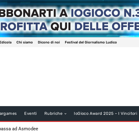
Edicola
Chi siamo
Dicono di noi
Festival del Giornalismo Ludico
argames
Eventi
Rubriche
IoGioco Award 2025 – I Vincitori
 passa ad Asmodee