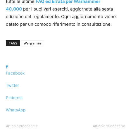
tutte le ultime
FAQ ed Errata per Warhammer
40,000
per i suoi vari eserciti, aggiornate alla sesta
edizione del regolamento. Ogni aggiornamento viene
datato per un comodo riferimento in consultazione.
TAGS
Wargames
Facebook
Twitter
Pinterest
WhatsApp
Articolo precedente
Articolo successivo