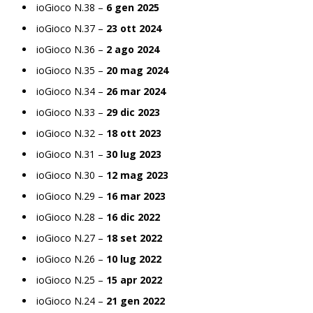
ioGioco N.38 –
6 gen 2025
ioGioco N.37 –
23 ott 2024
ioGioco N.36 –
2 ago 2024
ioGioco N.35 –
20 mag 2024
ioGioco N.34 –
26 mar 2024
ioGioco N.33 –
29 dic 2023
ioGioco N.32 –
18 ott 2023
ioGioco N.31 –
30 lug 2023
ioGioco N.30 –
12 mag 2023
ioGioco N.29 –
16 mar 2023
ioGioco N.28 –
16 dic 2022
ioGioco N.27 –
18 set 2022
ioGioco N.26 –
10 lug 2022
ioGioco N.25 –
15 apr 2022
ioGioco N.24 –
21 gen 2022