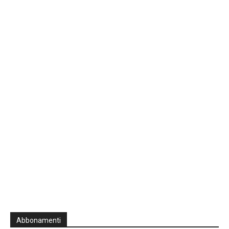
00:00
47:31
Previous
Show
Next
Episode
Episodes
Episo
Show
List
Podcast
Information
Abbonamenti