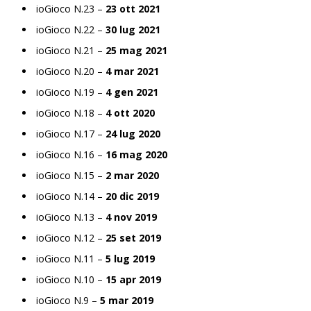
ioGioco N.23 –
23 ott 2021
ioGioco N.22 –
30 lug 2021
ioGioco N.21 –
25 mag 2021
ioGioco N.20 –
4 mar 2021
ioGioco N.19 –
4 gen 2021
ioGioco N.18 –
4 ott 2020
ioGioco N.17 –
24 lug 2020
ioGioco N.16 –
16 mag 2020
ioGioco N.15 –
2 mar 2020
ioGioco N.14 –
20 dic 2019
ioGioco N.13 –
4 nov 2019
ioGioco N.12 –
25 set 2019
ioGioco N.11 –
5 lug 2019
ioGioco N.10 –
15 apr 2019
ioGioco N.9 –
5 mar 2019