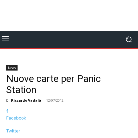
News
Nuove carte per Panic
Station
Di
Riccardo Vadalà
-
12/07/2012
Facebook
Twitter