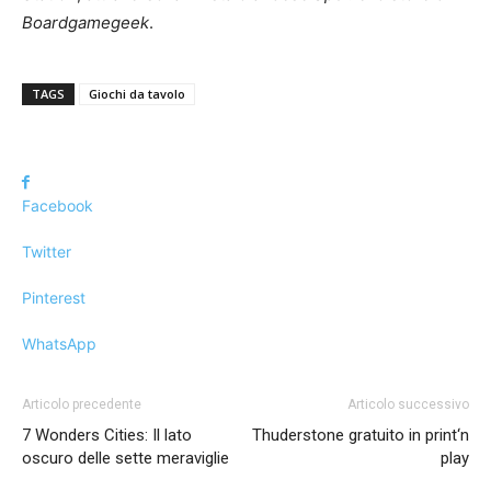
Boardgamegeek
.
TAGS
Giochi da tavolo
Facebook
Twitter
Pinterest
WhatsApp
Articolo precedente
Articolo successivo
7 Wonders Cities: Il lato
Thuderstone gratuito in print‘n
oscuro delle sette meraviglie
play