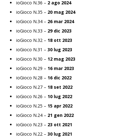
ioGioco N.36 –
2 ago 2024
ioGioco N.35 –
20 mag 2024
ioGioco N.34 –
26 mar 2024
ioGioco N.33 –
29 dic 2023
ioGioco N.32 –
18 ott 2023
ioGioco N.31 –
30 lug 2023
ioGioco N.30 –
12 mag 2023
ioGioco N.29 –
16 mar 2023
ioGioco N.28 –
16 dic 2022
ioGioco N.27 –
18 set 2022
ioGioco N.26 –
10 lug 2022
ioGioco N.25 –
15 apr 2022
ioGioco N.24 –
21 gen 2022
ioGioco N.23 –
23 ott 2021
ioGioco N.22 –
30 lug 2021