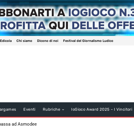
 Edicola
Chi siamo
Dicono di noi
Festival del Giornalismo Ludico
argames
Eventi
Rubriche
IoGioco Award 2025 – I Vincitori
 passa ad Asmodee