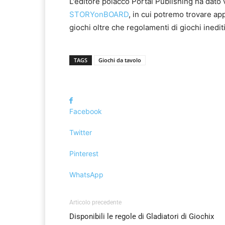
L'editore polacco Portal Publishing ha dato 
STORYonBOARD
, in cui potremo trovare ap
giochi oltre che regolamenti di giochi inedi
TAGS
Giochi da tavolo
Facebook
Twitter
Pinterest
WhatsApp
Articolo precedente
Disponibili le regole di Gladiatori di Giochix