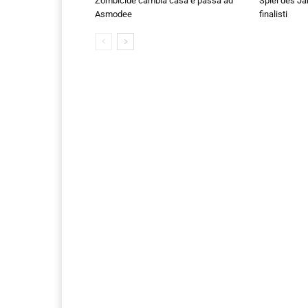
Zombicide cambia casa e passa ad
Spiel des Ja
Asmodee
finalisti