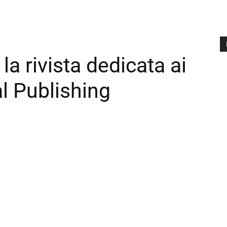
 rivista dedicata ai
A
P
al Publishing