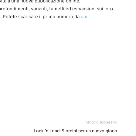
vita a una nuova pubblicazione online,
profondimenti, varianti, fumetti ed espansioni sui loro
ti. Potete scaricare il primo numero da
qui
.
0
4
Articolo successivo
Lock ‘n Load: 9 ordini per un nuovo gioco