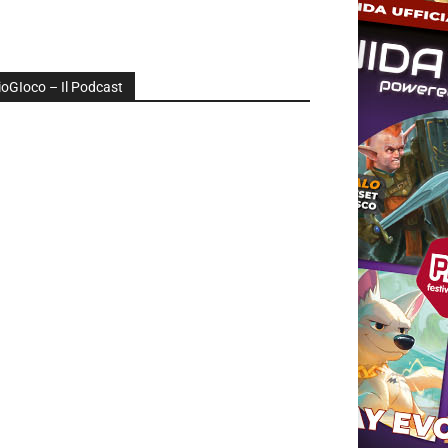
ioGIoco – Il Podcast
udio
layer