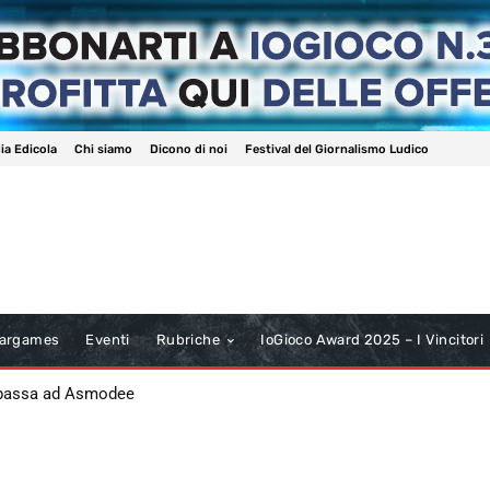
ia Edicola
Chi siamo
Dicono di noi
Festival del Giornalismo Ludico
argames
Eventi
Rubriche
IoGioco Award 2025 – I Vincitori
 passa ad Asmodee