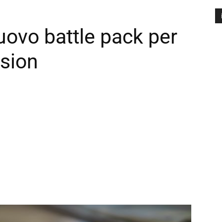
uovo battle pack per
A
P
sion