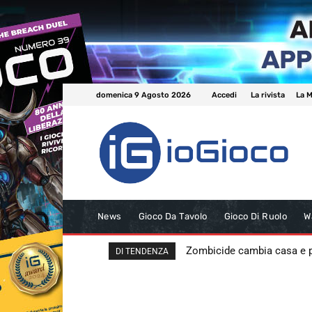
domenica 9 Agosto 2026
Accedi
La rivista
La M
News
Gioco Da Tavolo
Gioco Di Ruolo
W
Zombicide cambia casa e
DI TENDENZA