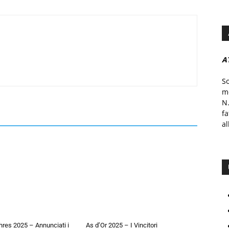
A
S
mo
N.
f
al
hres 2025 – Annunciati i
As d’Or 2025 – I Vincitori