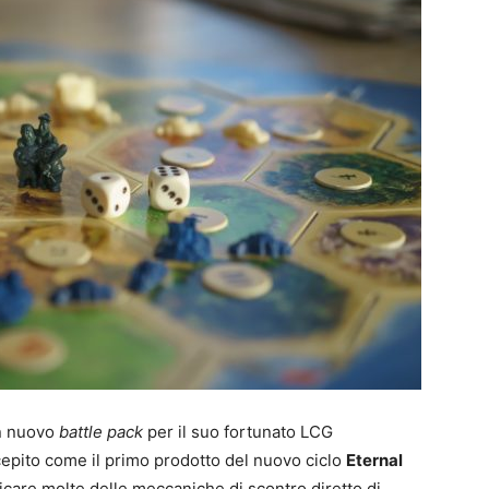
I
a
g
I
a
u
1
P
G
S
J
S
P
t
B
F
t
p
n
S
e
e
T
E
n nuovo
battle pack
per il suo fortunato LCG
epito come il primo prodotto del nuovo ciclo
Eternal
icare molte delle meccaniche di scontro diretto di