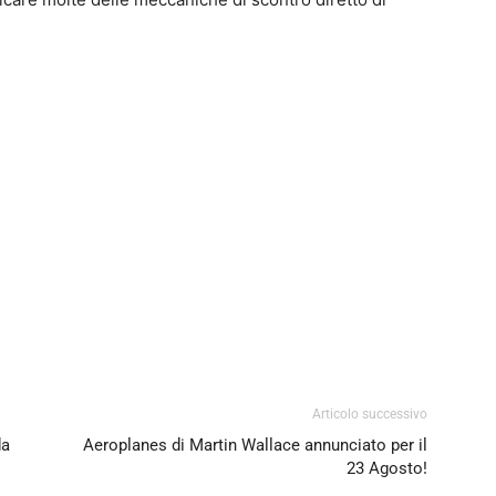
0
4
Articolo successivo
da
Aeroplanes di Martin Wallace annunciato per il
23 Agosto!