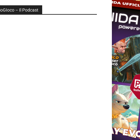
ioGIoco – Il Podcast
udio
layer