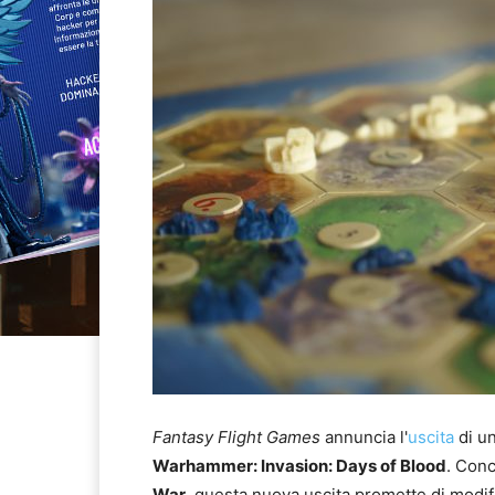
Fantasy Flight Games
annuncia l'
uscita
di u
Warhammer: Invasion: Days of Blood
. Conc
War
, questa nuova uscita promette di modif